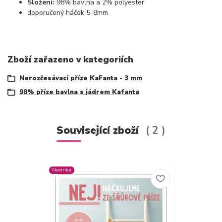
Složení:
98% bavlna a 2% polyester
doporučený háček 5-8mm
Zboží zařazeno v kategoriích
Nerozčesávací příze KaFanta - 3 mm
98% příze bavlna s jádrem Kafanta
Související zboží
2
Novinka
Novinka