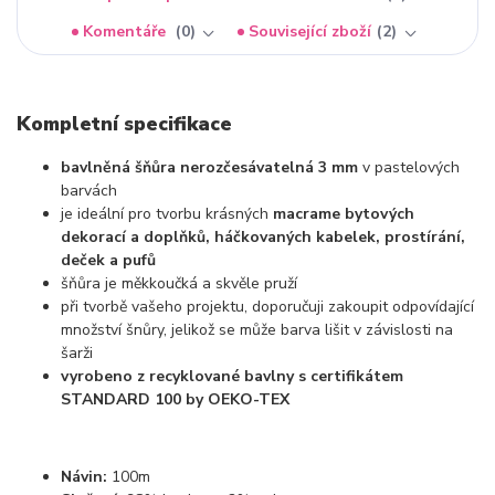
Komentáře
0
Související zboží
2
Kompletní specifikace
bavlněná šňůra nerozčesávatelná 3 mm
v pastelových
barvách
je ideální pro tvorbu krásných
macrame bytových
dekorací a doplňků, háčkovaných kabelek, prostírání,
deček a pufů
šňůra je měkkoučká a skvěle pruží
při tvorbě vašeho projektu, doporučuji zakoupit odpovídající
množství šnůry, jelikož se může barva lišit v závislosti na
šarži
vyrobeno z recyklované bavlny s certifikátem
STANDARD 100 by OEKO-TEX
Návin:
100m