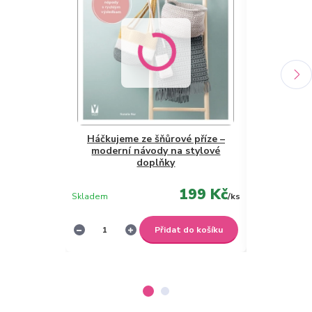
Háčkujeme ze šňůrové příze –
moderní návody na stylové
Kožený štít
doplňky
ko
199 Kč
Skladem
/
ks
Skladem
Přidat do košíku