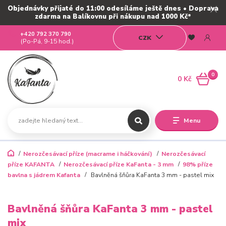
Objednávky přijaté do 11:00 odesíláme ještě dnes • Doprava
zdarma na Balíkovnu při nákupu nad 1000 Kč*
+420 792 370 790
CZK
(Po-Pá, 9-15 hod.)
0
0 Kč
Menu
Nerozčesávací příze (macrame i háčkování)
Nerozčesávací
příze KAFANTA
Nerozčesávací příze KaFanta - 3 mm
98% příze
bavlna s jádrem Kafanta
Bavlněná šňůra KaFanta 3 mm - pastel mix
Bavlněná šňůra KaFanta 3 mm - pastel
mix