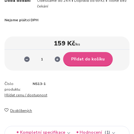
Doba dodání
Odesíláme do 24 h • Doprava od 69 Kč • Tvořte bez
čekání
Nejsme plátci DPH
159 Kč
/
ks
Přidat do košíku
Číslo
NS13-1
produktu:
Hlídat cenu / dostupnost
Do oblíbených
Kompletní specifikace
Hodnocení
1