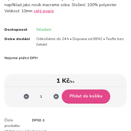
například jako nosík macrame soba. Složení: 100% polyester
Velikost: 10mm
celý popis
Dostupnost
Skladem
Doba dodání
Odesíláme do 24 h • Doprava od 69 Kč • Tvořte bez
čekání
Nejsme plátci DPH
1 Kč
/
ks
Přidat do košíku
Číslo
DP02-1
produktu: