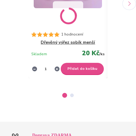
1 hodnocení
Dřevěný výřez sobík menší
Dřevěný
20 Kč
Skladem
/
ks
Skladem
Přidat do košíku
Doprava ZDARMA