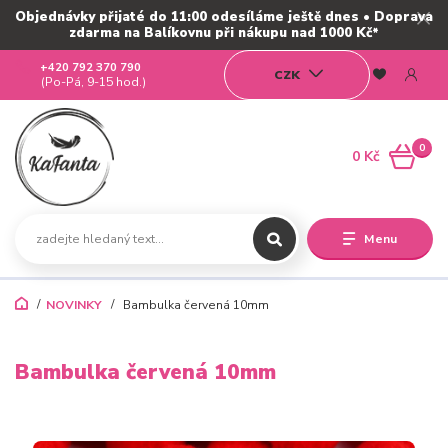
Objednávky přijaté do 11:00 odesíláme ještě dnes • Doprava
zdarma na Balíkovnu při nákupu nad 1000 Kč*
+420 792 370 790
CZK
(Po-Pá, 9-15 hod.)
0
0 Kč
Menu
NOVINKY
Bambulka červená 10mm
Bambulka červená 10mm