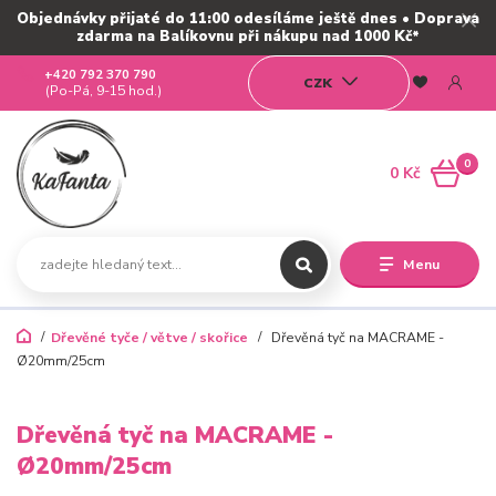
Objednávky přijaté do 11:00 odesíláme ještě dnes • Doprava
zdarma na Balíkovnu při nákupu nad 1000 Kč*
+420 792 370 790
CZK
(Po-Pá, 9-15 hod.)
0
0 Kč
Menu
Dřevěné tyče / větve / skořice
Dřevěná tyč na MACRAME -
Ø20mm/25cm
Dřevěná tyč na MACRAME -
Ø20mm/25cm