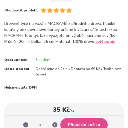
Ohodnotit produkt
Dřevěné tyče na vázání MACRAMÉ z přírodního dřeva, hladké
kulatiny bez povrchové úpravy určené k vázání sňůr technikou
MACRAME tuto tyč také využijete při výrobě macrame sovičky
Průměr: 20mm Délka: 25 cm Materiál: 100% dřevo
celý popis
Dostupnost
Skladem
Doba dodání
Odesíláme do 24 h • Doprava od 69 Kč • Tvořte bez
čekání
Nejsme plátci DPH
35 Kč
/
ks
Přidat do košíku