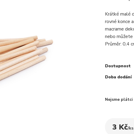
Krátké malé d
rovné konce a
macrame dekor
nebo můžete p
Průměr: 0,4 c
Dostupnost
Doba dodání
Nejsme plátc
3 Kč
/
ks