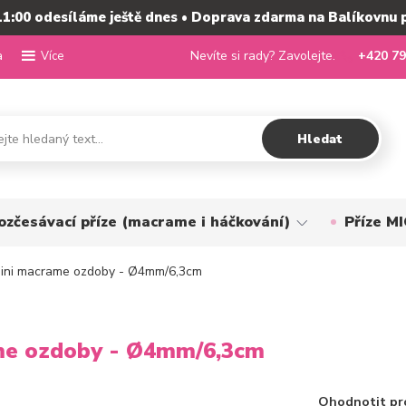
11:00 odesíláme ještě dnes • Doprava zdarma na Balíkovnu 
a
Nevíte si rady? Zavolejte.
+420 79
Více
Hledat
ozčesávací příze (macrame i háčkování)
Příze 
mini macrame ozdoby - Ø4mm/6,3cm
ame ozdoby - Ø4mm/6,3cm
Ohodnotit pr