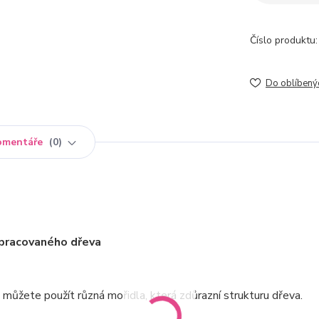
Číslo produktu:
Do oblíbený
omentáře
0
opracovaného dřeva
 můžete použít různá mořidla, která zdůrazní strukturu dřeva.