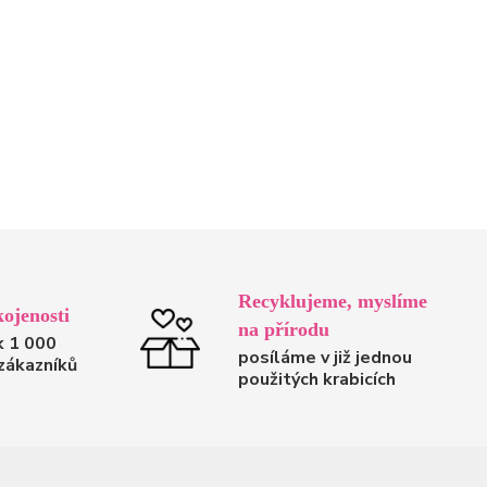
Recyklujeme, myslíme
ojenosti
na přírodu
k 1 000
posíláme v již jednou
zákazníků
použitých krabicích