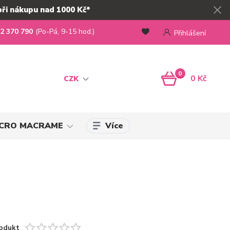
při nákupu nad 1000 Kč*
2 370 790
(Po-Pá, 9-15 hod.)
Přihlášení
0
0 Kč
CZK
Více
MICRO MACRAME
odukt