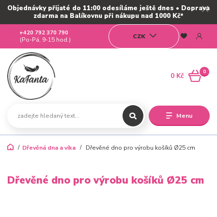
Objednávky přijaté do 11:00 odesíláme ještě dnes • Doprava
zdarma na Balíkovnu při nákupu nad 1000 Kč*
+420 792 370 790
CZK
(Po-Pá, 9-15 hod.)
0
0 Kč
Menu
Dřevěná dna a víka
Dřevěné dno pro výrobu košíků Ø25 cm
Dřevěné dno pro výrobu košíků Ø25 cm