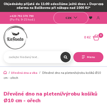
Objednávky přijaté do 11:00 odesíláme ještě dnes • Doprava
zdarma na Balíkovnu při nákupu nad 1000 Kč*
+420 792 370 790
CZK
(Po-Pá, 9-15 hod.)
0
0 Kč
Menu
Dřevěná dna a víka
Dřevěné dno na pletení/výrobu košíků Ø10
cm - ořech
Dřevěné dno na pletení/výrobu košíků
Ø10 cm - ořech