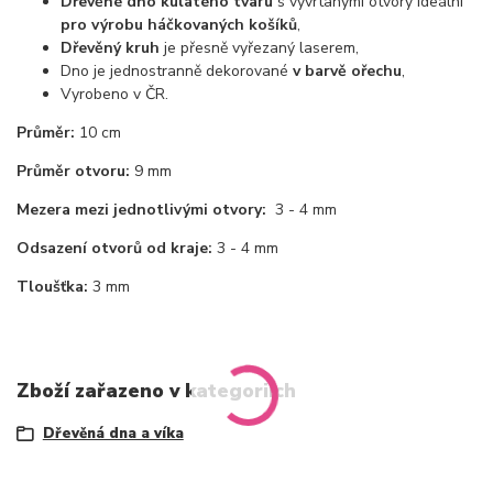
Dřevěné dno kulatého tvaru
s vyvrtanými otvory ideální
pro výrobu háčkovaných košíků
,
Dřevěný kruh
je přesně vyřezaný laserem,
Dno je jednostranně dekorované
v barvě ořechu
,
Vyrobeno v ČR.
Průměr:
10 cm
Průměr otvoru:
9 mm
Mezera mezi jednotlivými otvory:
3 - 4 mm
Odsazení otvorů od kraje:
3 - 4 mm
Tloušťka:
3 mm
Zboží zařazeno v kategoriích
Dřevěná dna a víka