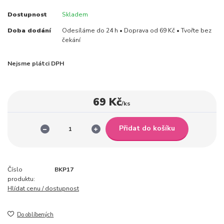
Dostupnost
Skladem
Doba dodání
Odesíláme do 24 h • Doprava od 69 Kč • Tvořte bez
čekání
Nejsme plátci DPH
69 Kč
/
ks
Přidat do košíku
Číslo
BKP17
produktu:
Hlídat cenu / dostupnost
Do oblíbených