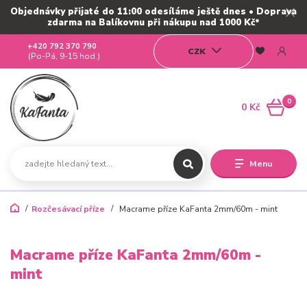
Objednávky přijaté do 11:00 odesíláme ještě dnes • Doprava
zdarma na Balíkovnu při nákupu nad 1000 Kč*
+420 792 370 790
CZK
(Po-Pá, 9-15 hod.)
0
0 Kč
Menu
Rozčesávací příze
Macrame příze KaFanta 2mm/60m - mint
Macrame příze KaFanta 2mm/60m -
mint