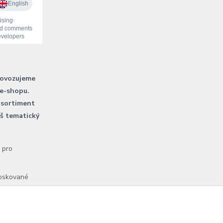
rovozujeme
 e-shopu.
 sortiment
áš tematický
l pro
voskované