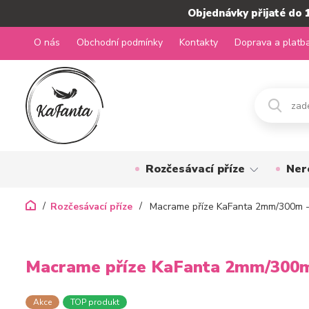
Objednávky přijaté do 
O nás
Obchodní podmínky
Kontakty
Doprava a platb
Rozčesávací příze
Ner
Rozčesávací příze
Macrame příze KaFanta 2mm/300m -
Macrame příze KaFanta 2mm/300m
Akce
TOP produkt