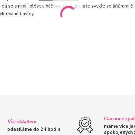
 dá se s nimi i plést a háčkovat tak, jak jste zvyklé se šňůrami či
cyklované bavlny
Garance spok
Vše skladem
máme více ja
odesíláme do 24 hodin
spokojených 