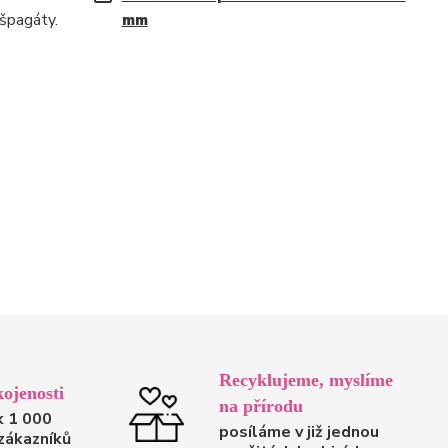
 špagáty.
mm
Recyklujeme, myslíme
ojenosti
na přírodu
k 1 000
posíláme v již jednou
zákazníků