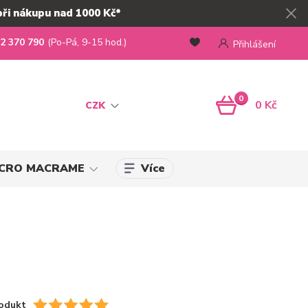
při nákupu nad 1000 Kč*
2 370 790
(Po-Pá, 9-15 hod.)
Přihlášení
0
0 Kč
CZK
Více
MICRO MACRAME
odukt