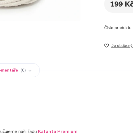
199 K
Číslo produktu:
Do oblíbený
omentáře
0
oručujeme naši řadu
Kafanta Premium