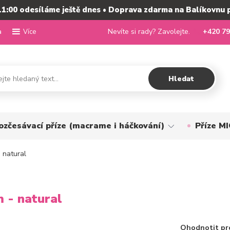
11:00 odesíláme ještě dnes • Doprava zdarma na Balíkovnu 
a
Nevíte si rady? Zavolejte.
+420 79
Více
Hledat
ozčesávací příze (macrame i háčkování)
Příze 
 natural
 - natural
Ohodnotit pr