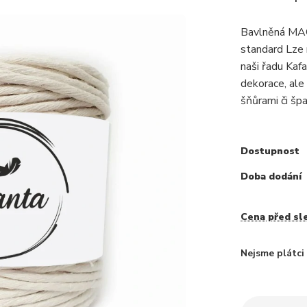
Bavlněná MAC
standard Lze 
naši řadu Kaf
dekorace, ale 
šňůrami či špa
Dostupnost
Doba dodání
Cena před sl
Nejsme plátc