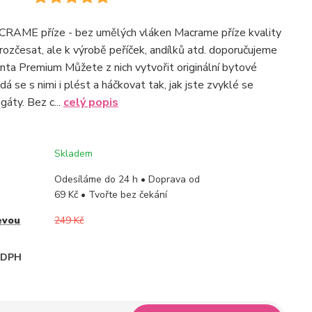
RAME příze - bez umělých vláken Macrame příze kvality
rozčesat, ale k výrobě peříček, andílků atd. doporučujeme
anta Premium Můžete z nich vytvořit originální bytové
dá se s nimi i plést a háčkovat tak, jak jste zvyklé se
gáty. Bez c...
celý popis
Skladem
Odesíláme do 24 h • Doprava od
69 Kč • Tvořte bez čekání
evou
249 Kč
i DPH