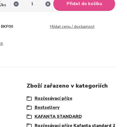
č
Přidat do košíku
/
ks
BKP00
Hlídat cenu / dostupnost
ch
Zboží zařazeno v kategoriích
Rozčesávací příze
Bestsellery
KAFANTA STANDARD
Rozčesávací příze Kafanta standard 2