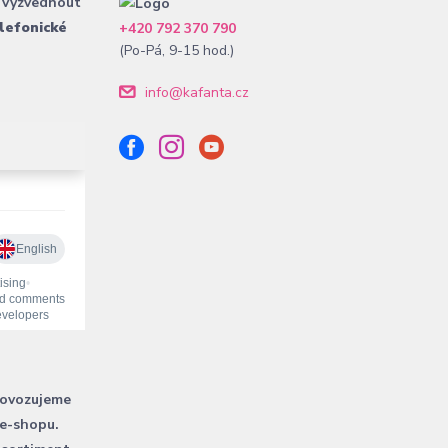
 vyzvednout
lefonické
+420 792 370 790
(Po-Pá, 9-15 hod.)
info@kafanta.cz
rovozujeme
 e-shopu.