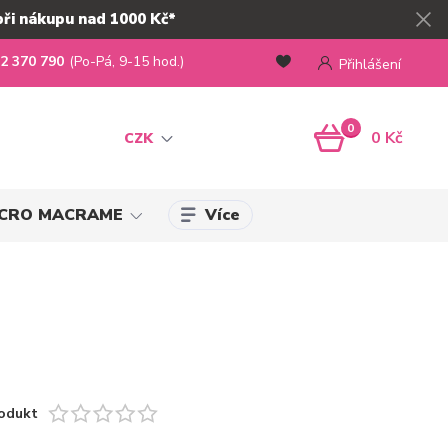
při nákupu nad 1000 Kč*
2 370 790
(Po-Pá, 9-15 hod.)
Přihlášení
0
0 Kč
CZK
Více
MICRO MACRAME
odukt