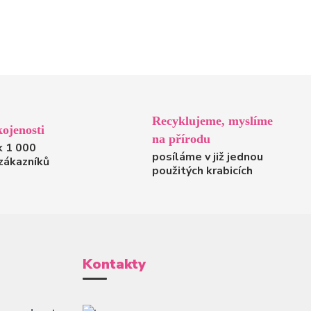
Recyklujeme, myslíme
ojenosti
na přírodu
k 1 000
posíláme v již jednou
zákazníků
použitých krabicích
Kontakty