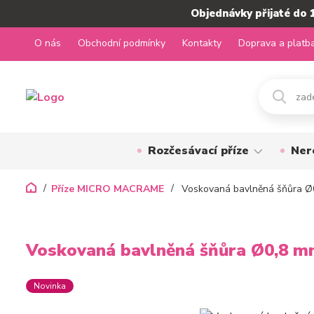
Objednávky přijaté do 
O nás
Obchodní podmínky
Kontakty
Doprava a platb
Rozčesávací příze
Ner
Příze MICRO MACRAME
Voskovaná bavlněná šňůra Ø
Voskovaná bavlněná šňůra Ø0,8 m
Novinka