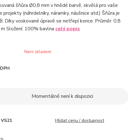
kovaná šňůra Ø0,8 mm v hnědé barvě, skvělá pro vaše
 projekty (náhrdelníky, náramky, náušnice atd.) Šňůra je
ží. Díky voskované úpravě se netřepí konce. Průměr: 0,8
 m Složení: 100% bavlna
celý popis
Není skladem
i DPH
Momentálně není k dispozici
VS21
Hlídat cenu / dostupnost
ch