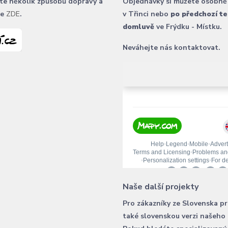
te několik způsobů dopravy a
Objednávky si můžete osobně
ce
ZDE
.
v Třinci nebo
po předchozí te
domluvě
ve Frýdku - Místku.
Neváhejte nás kontaktovat.
Naše další projekty
Pro zákazníky ze Slovenska p
také slovenskou verzi našeho