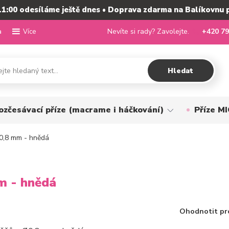
11:00 odesíláme ještě dnes • Doprava zdarma na Balíkovnu 
a
Nevíte si rady? Zavolejte.
+420 79
Více
Hledat
ozčesávací příze (macrame i háčkování)
Příze 
0,8 mm - hnědá
m - hnědá
Ohodnotit pr