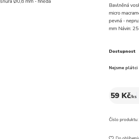
Bavlněná vos
micro macrame
pevná - nepru
mm Návin: 25
Dostupnost
Nejsme plátc
59 Kč
/
ks
Číslo produktu:
Do oblíbený