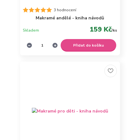
3 hodnocení
Makramé andělé - kniha návodů
159 Kč
Skladem
/
ks
Přidat do košíku