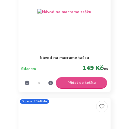
Návod na macrame tašku
149 Kč
Skladem
/
ks
Přidat do košíku
Doprava ZDARMA