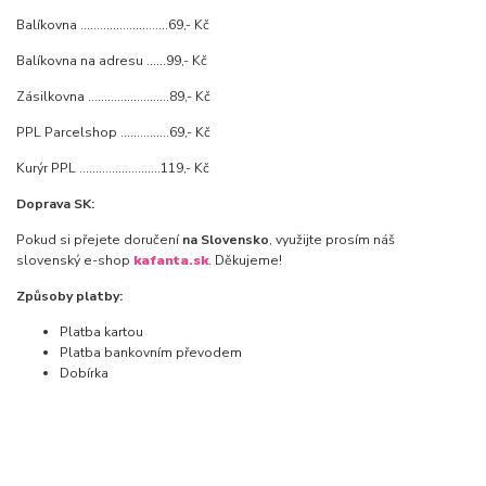
Balíkovna ...........................69,- Kč
Balíkovna na adresu ......99,- Kč
Zásilkovna .........................89,- Kč
PPL Parcelshop ...............69,- Kč
Kurýr PPL .........................119,- Kč
Doprava SK:
Pokud si přejete doručení
na Slovensko
, využijte prosím náš
slovenský e-shop
kafanta.sk
. Děkujeme!
Způsoby platby:
Platba kartou
Platba bankovním převodem
Dobírka