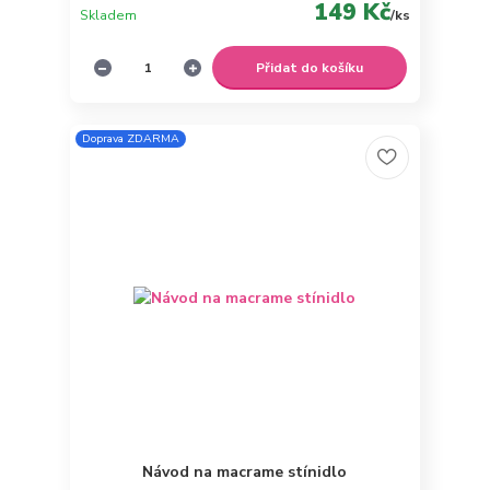
149 Kč
Skladem
/
ks
Přidat do košíku
Doprava ZDARMA
Návod na macrame stínidlo