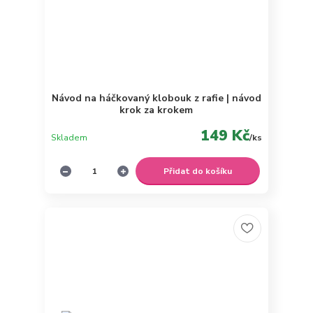
Návod na háčkovaný klobouk z rafie | návod
krok za krokem
149 Kč
Skladem
/
ks
Přidat do košíku