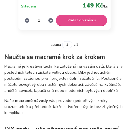
149 Kč
Skladem
/
ks
Přidat do košíku
strana
z 1
Naučte se macramé krok za krokem
Macramé je kreativní technika založená na vázání uzlů, která si v
posledních letech získala velkou oblibu. Díky jednoduchým
postupům zvládnou první projekty i úplní začátečníci. Postupně si
můžete osvojit výrobu nástěnných dekorací, závěsů na květináče,
andělů, soviček, lapačů snů nebo moderních bytových doplňků.
Naše
macramé návody
vás provedou jednotlivými kroky
srozumitelně a přehledně, takže si tvoření užijete bez zbytečných
komplikací.