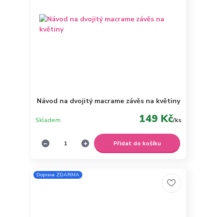
Návod na dvojitý macrame závěs na květiny
149 Kč
Skladem
/
ks
Přidat do košíku
Doprava ZDARMA