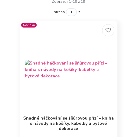
Zobrazuji 1-19 z 19
strana
z 1
Novinka
Snadné háčkování se šňůrovou přízí – kniha
s návody na košíky, kabelky a bytové
dekorace