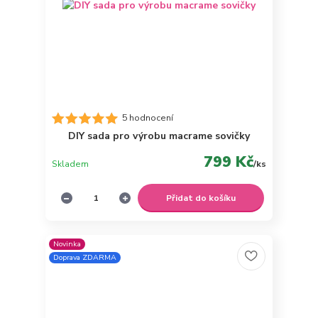
5 hodnocení
DIY sada pro výrobu macrame sovičky
799 Kč
Skladem
/
ks
Přidat do košíku
Novinka
Doprava ZDARMA