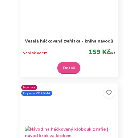
Veselá háčkovaná zvířátka - kniha návodů
159 Kč
Není skladem
/
ks
Detail
Novinka
Doprava ZDARMA