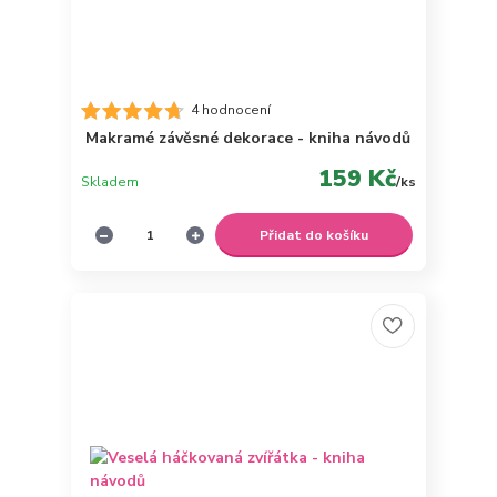
4 hodnocení
Makramé závěsné dekorace - kniha návodů
159 Kč
Skladem
/
ks
Přidat do košíku