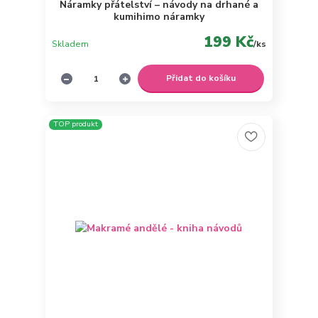
Náramky přátelství – návody na drhané a
kumihimo náramky
199 Kč
Skladem
/
ks
Přidat do košíku
TOP produkt