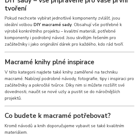
DIY sady – vše připravené pro vaše první
tvoření
Pokud nechcete vybírat jednotlivé komponenty zvlášť, jsou
ideální volbou
DIY macramé sady
. Obsahují vše potřebné k
výrobě konkrétního projektu – kvalitní materiál, potřebné
komponenty i podrobný návod. Jsou skvělým řešením pro
začátečníky i jako originální dárek pro každého, kdo rád tvoří.
Macramé knihy plné inspirace
V této kategorii najdete také knihy zaměřené na techniku
macramé. Nabízejí podrobné návody, fotografie, tipy i inspiraci pro
začátečníky a pokročilé tvůrce. Díky nim si můžete rozšířit své
dovednosti, naučit se nové uzly a pustit se do náročnějších
projektů.
Co budete k macramé potřebovat?
Kromě návodů a knih doporučujeme vybavit se také kvalitním
materiálem.