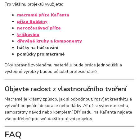
Pro většinu projektů využijete:
macramé příze KaFanta
příze Bobbiny
nerozčesávací příze
tričkovinu
dřevěné kruhy a komponenty
háčky na háčkování
pomůcky pro macramé
Díky správně zvolenému materiálu bude práce jednodušší a
výsledné výrobky budou působit profesionálně.
Objevte radost z vlastnoručního tvoření
Macramé je krásný způsob, jak si odpočinout, rozvíjet kreativitu a
vytvořit originální dekorace nebo dárky. Ať už si vyberete knihu,
samostatný návod nebo kompletní DIY sadu, na KaFanta najdete
vše potřebné pro své další kreativní projekty.
FAQ