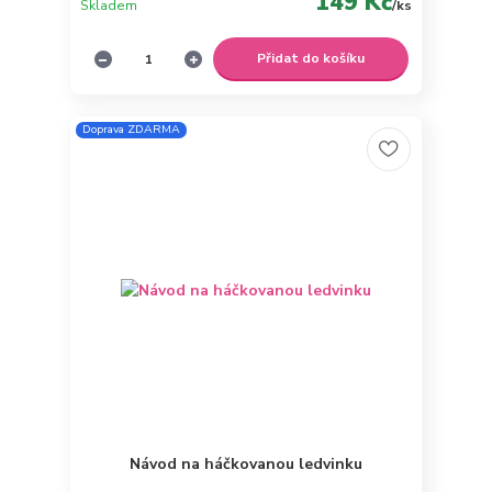
149 Kč
Skladem
/
ks
Přidat do košíku
Doprava ZDARMA
Návod na háčkovanou ledvinku