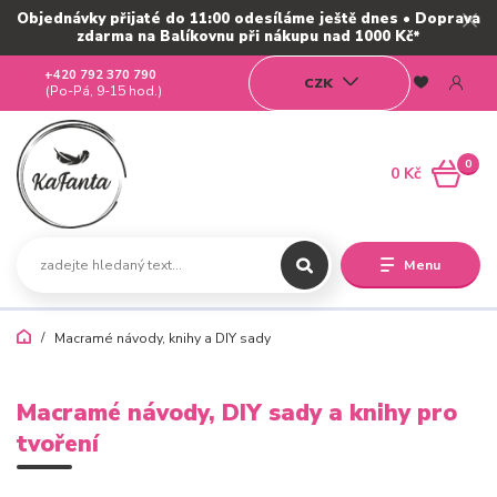
Objednávky přijaté do 11:00 odesíláme ještě dnes • Doprava
zdarma na Balíkovnu při nákupu nad 1000 Kč*
+420 792 370 790
CZK
(Po-Pá, 9-15 hod.)
0
0 Kč
Menu
Macramé návody, knihy a DIY sady
Macramé návody, DIY sady a knihy pro
tvoření