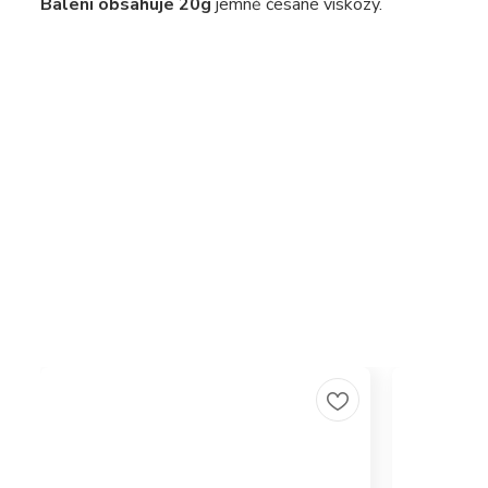
Balení obsahuje 20g
jemně česané viskózy.