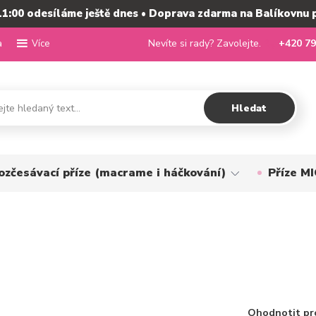
11:00 odesíláme ještě dnes • Doprava zdarma na Balíkovnu 
a
Nevíte si rady? Zavolejte.
+420 79
Více
Hledat
ozčesávací příze (macrame i háčkování)
Příze 
Ohodnotit pr