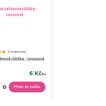
1 hodnocení
ténová růžička - lososová
6 Kč
/
ks
Přidat do košíku