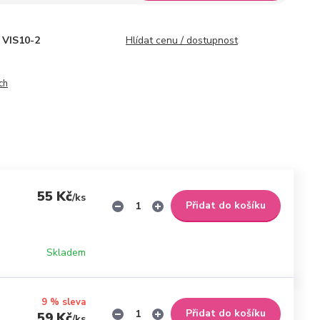
VIS10-2
Hlídat cenu / dostupnost
ch
55 Kč
/
ks
Přidat do košíku
Skladem
9 % sleva
Přidat do košíku
59 Kč
/
ks