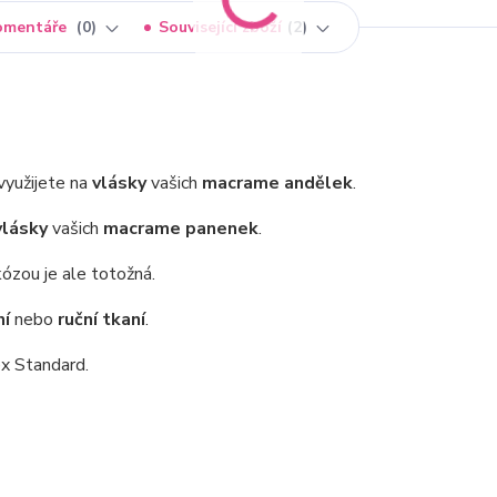
omentáře
0
Související zboží
2
využijete na
vlásky
vašich
macrame andělek
.
vlásky
vašich
macrame panenek
.
kózou je ale totožná.
ní
nebo
ruční tkaní
.
x Standard.