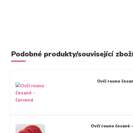
Podobné produkty/související zbož
Ovčí rouno česan
Ovčí rouno česané -