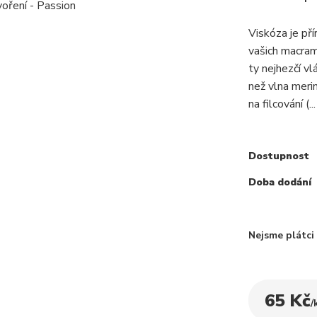
Viskóza je pří
vašich macra
ty nejhezčí v
než vlna merin
na filcování (..
Dostupnost
Doba dodání
Nejsme plátc
65 Kč
/