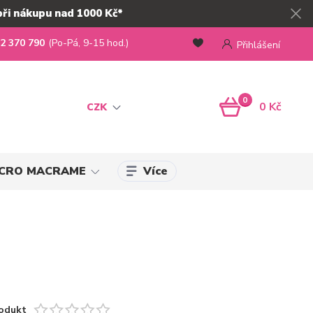
při nákupu nad 1000 Kč*
2 370 790
(Po-Pá, 9-15 hod.)
Přihlášení
0
0 Kč
CZK
Více
MICRO MACRAME
odukt