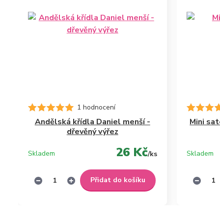
1 hodnocení
Andělská křídla Daniel menší -
Mini sa
dřevěný výřez
26 Kč
Skladem
Skladem
/
ks
Přidat do košíku