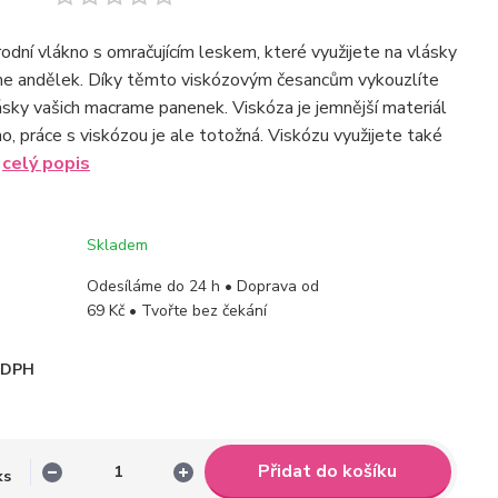
rodní vlákno s omračujícím leskem, které využijete na vlásky
me andělek. Díky těmto viskózovým česancům vykouzlíte
lásky vašich macrame panenek. Viskóza je jemnější materiál
o, práce s viskózou je ale totožná. Viskózu využijete také
.
celý popis
Skladem
Odesíláme do 24 h • Doprava od
69 Kč • Tvořte bez čekání
i DPH
Přidat do košíku
ks