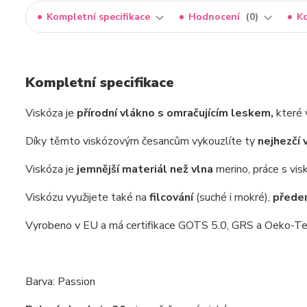
Kompletní specifikace
Hodnocení
0
K
Kompletní specifikace
Viskóza je
přírodní vlákno s omračujícím leskem,
které 
Díky těmto viskózovým česancům vykouzlíte ty
nejhezčí 
Viskóza je
jemnější materiál než vlna
merino, práce s vis
Viskózu využijete také na
filcování
(suché i mokré),
přede
Vyrobeno v EU a má certifikace GOTS 5.0, GRS a Oeko-Te
Barva: Passion