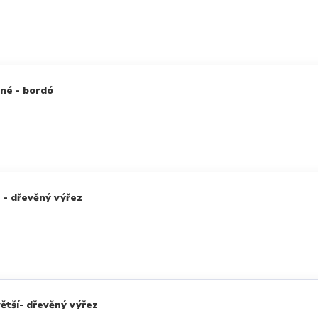
né - bordó
 - dřevěný výřez
ětší- dřevěný výřez