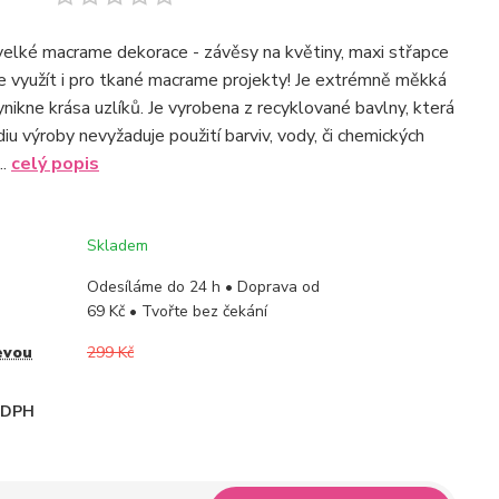
velké macrame dekorace - závěsy na květiny, maxi střapce
je využít i pro tkané macrame projekty! Je extrémně měkká
nikne krása uzlíků. Je vyrobena z recyklované bavlny, která
u výroby nevyžaduje použití barviv, vody, či chemických
..
celý popis
Skladem
Odesíláme do 24 h • Doprava od
69 Kč • Tvořte bez čekání
evou
299 Kč
i DPH