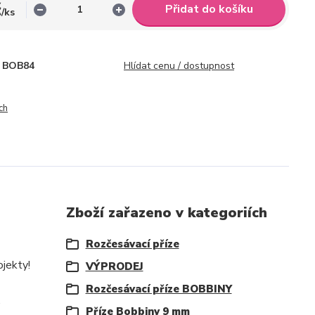
č
Přidat do košíku
/
ks
BOB84
Hlídat cenu / dostupnost
ch
Zboží zařazeno v kategoriích
Rozčesávací příze
ojekty!
VÝPRODEJ
Rozčesávací příze BOBBINY
.
Příze Bobbiny 9 mm