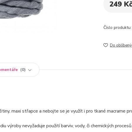
249 K
Číslo produktu:
Do oblíbený
omentáře
0
iny, maxi střapce a nebojte se je využít i pro tkané macrame pr
iu výroby nevyžaduje použití barviv, vody, či chemických procesů