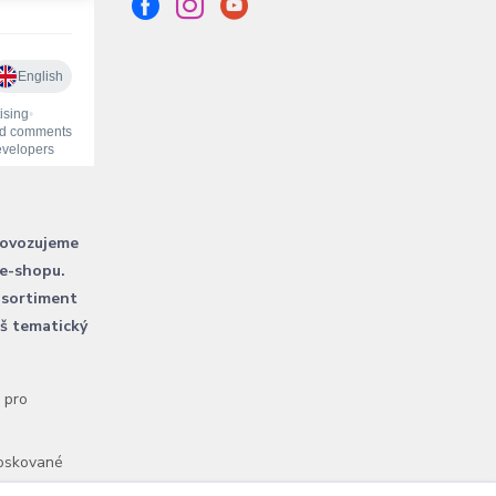
rovozujeme
 e-shopu.
 sortiment
áš tematický
l pro
voskované