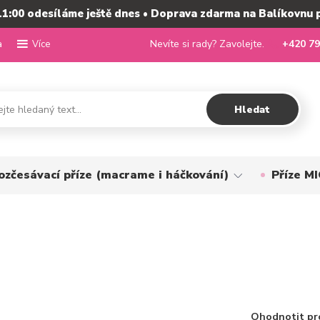
11:00 odesíláme ještě dnes • Doprava zdarma na Balíkovnu 
a
Nevíte si rady? Zavolejte.
+420 79
Více
Hledat
ozčesávací příze (macrame i háčkování)
Příze 
Ohodnotit pr