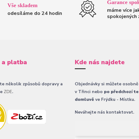
Garance spok
Vše skladem
máme více ja
odesíláme do 24 hodin
spokojených 
 a platba
Kde nás najdete
te několik způsobů dopravy a
Objednávky si můžete osobně
ce
ZDE
.
v Třinci nebo
po předchozí te
domluvě
ve Frýdku - Místku.
Neváhejte nás kontaktovat.