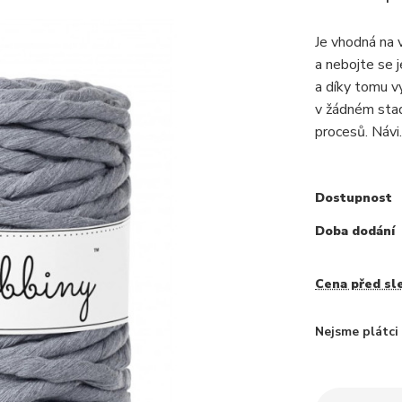
Je vhodná na 
a nebojte se 
a díky tomu vy
v žádném stadi
procesů. Návi.
Dostupnost
Doba dodání
Cena před sl
Nejsme plátc