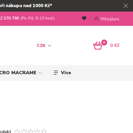
při nákupu nad 1000 Kč*
2 370 790
(Po-Pá, 9-15 hod.)
Přihlášení
0
0 Kč
CZK
Více
MICRO MACRAME
odukt