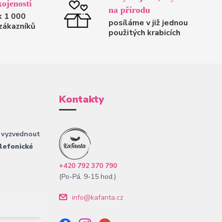
ojenosti
na přírodu
k 1 000
posíláme v již jednou
zákazníků
použitých krabicích
Kontakty
 vyzvednout
lefonické
+420 792 370 790
(Po-Pá, 9-15 hod.)
info@kafanta.cz