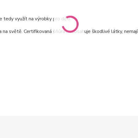
 tedy využít na výrobky pro děti.
a světě. Certifikovaná šňůra neobsahuje škodlivé látky, nemaj