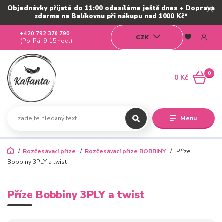
Objednávky přijaté do 11:00 odesíláme ještě dnes • Doprava
zdarma na Balíkovnu při nákupu nad 1000 Kč*
+420 792 370 790
CZK
(Po-Pá, 9-15 hod.)
0
0 Kč
Menu
Rozčesávací příze
Rozčesávací příze BOBBINY
Příze
Bobbiny 3PLY a twist
Příze Bobbiny 3PLY a twist