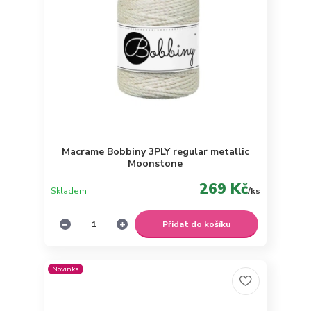
Macrame Bobbiny 3PLY regular metallic
Moonstone
269 Kč
Skladem
/
ks
Přidat do košíku
Novinka