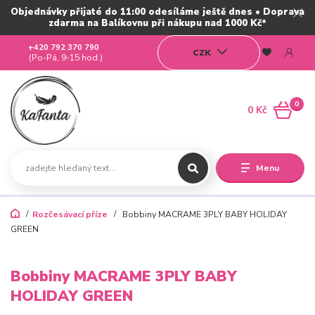
Objednávky přijaté do 11:00 odesíláme ještě dnes • Doprava
zdarma na Balíkovnu při nákupu nad 1000 Kč*
+420 792 370 790
CZK
(Po-Pá, 9-15 hod.)
0
0 Kč
Menu
Rozčesávací příze
Bobbiny MACRAME 3PLY BABY HOLIDAY
GREEN
Bobbiny MACRAME 3PLY BABY
HOLIDAY GREEN