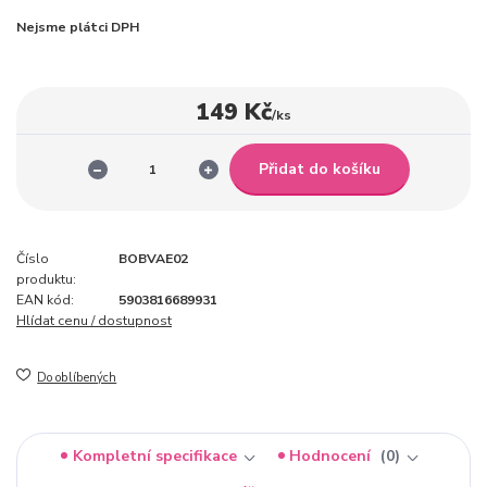
Nejsme plátci DPH
149 Kč
/
ks
Přidat do košíku
Číslo
BOBVAE02
produktu:
EAN kód:
5903816689931
Hlídat cenu / dostupnost
Do oblíbených
Kompletní specifikace
Hodnocení
0