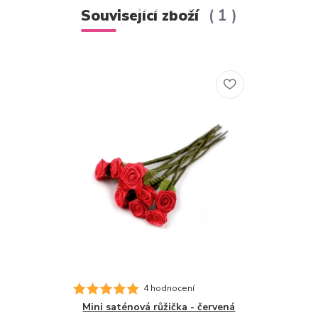
Související zboží
1
4 hodnocení
Mini saténová růžička - červená