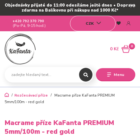
Objednávky přijaté do 11:00 odesíláme ještě dnes • Doprava
zdarma na Balíkovnu při nákupu nad 1000 Kč*
+420 792 370 790
CZK
(Po-Pá, 9-15 hod.)
0
0 Kč
Menu
Rozčesávací příze
Macrame příze KaFanta PREMIUM
5mm/100m - red gold
Macrame příze KaFanta PREMIUM
5mm/100m - red gold