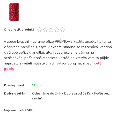
Ohodnotit produkt
Vysoce kvalitní macrame příze PRÉMIOVÉ kvality značky KaFanta
v červené barvě se zlatým vláknem, snadno se rozčesává, vhodná
k výrobě peříček, andílků, atd. (doporučujeme vám si na
rozčesávání pořídit náš Macrame kartáč, se kterým vám to půjde
naprosto skvěle!) můžete z nich vytvořit originální byt...
celý
popis
Dostupnost
Skladem
Doba dodání
Odesíláme do 24 h • Doprava od 69 Kč • Tvořte bez
čekání
Nejsme plátci DPH