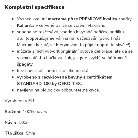
Kompletní specifikace
Vysoce kvalitní
macrame příze PRÉMIOVÉ kvality
značky
KaFanta
v červené barvě se zlatým vláknem,
snadno se rozčesává, vhodná k výrobě peříček, andílků,
atd. (doporučujeme vám si na rozčesávání pořídit náš
Macrame kartáč, se kterým vám to půjde naprosto skvěle!)
můžete z nich vytvořit originální bytové dekorace, ale dá se
s nimi i plést a háčkovat tak, jak jste zvyklé se šňůrami či
špagáty,
bez chemikálií, netoxická, ekologická,
vyrobeno z recyklované bavlny s certifikátem
STANDARD 100 by OEKO-TEX,
navíjeno na biologicky odbouratelné cívce.
Vyrobeno v EU
Složení:
100% bavlna
Návin:
100m
Tloušťka:
5mm