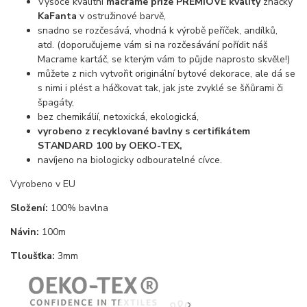
Vysoce kvalitní
macrame příze PRÉMIOVÉ kvality
značky
KaFanta
v ostružinové barvě,
snadno se rozčesává, vhodná k výrobě peříček, andílků,
atd. (doporučujeme vám si na rozčesávání pořídit náš
Macrame kartáč, se kterým vám to půjde naprosto skvěle!)
můžete z nich vytvořit originální bytové dekorace, ale dá se
s nimi i plést a háčkovat tak, jak jste zvyklé se šňůrami či
špagáty,
bez chemikálií, netoxická, ekologická,
vyrobeno z recyklované bavlny s certifikátem
STANDARD 100 by OEKO-TEX,
navíjeno na biologicky odbouratelné cívce.
Vyrobeno v EU
Složení:
100% bavlna
Návin:
100m
Tloušťka:
3mm