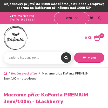
Objednávky přijaté do 11:00 odesíláme ještě dnes • Doprava
zdarma na Balíkovnu při nákupu nad 1000 Kč*
+420 792 370 790
CZK
(Po-Pá, 9-15 hod.)
0
0 Kč
Menu
Rozčesávací příze
Macrame příze KaFanta PREMIUM
3mm/100m - blackberry
Macrame příze KaFanta PREMIUM
3mm/100m - blackberry