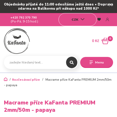
Objednávky přijaté do 11:00 odesíláme ještě dnes • Doprava
zdarma na Balíkovnu při nákupu nad 1000 Kč*
+420 792 370 790
CZK
(Po-Pá, 9-15 hod.)
0
0 Kč
Menu
Rozčesávací příze
Macrame příze KaFanta PREMIUM 2mm/50m
- papaya
Macrame příze KaFanta PREMIUM
2mm/50m - papaya