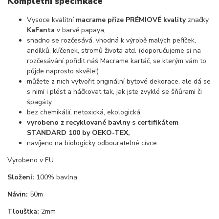
Kompletní specifikace
Vysoce kvalitní
macrame příze PRÉMIOVÉ kvality
značky
KaFanta
v barvě papaya,
snadno se rozčesává, vhodná k výrobě malých peříček,
andílků, klíčenek, stromů života atd. (doporučujeme si na
rozčesávání pořídit náš Macrame kartáč, se kterým vám to
půjde naprosto skvěle!)
můžete z nich vytvořit originální bytové dekorace, ale dá se
s nimi i plést a háčkovat tak, jak jste zvyklé se šňůrami či
špagáty,
bez chemikálií, netoxická, ekologická,
vyrobeno z recyklované bavlny s certifikátem
STANDARD 100 by OEKO-TEX,
navíjeno na biologicky odbouratelné cívce.
Vyrobeno v EU
Složení:
100% bavlna
Návin:
50m
Tloušťka:
2mm