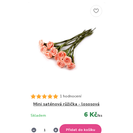
1 hodnocení
Mini saténová růžička - lososová
6 Kč
Skladem
/
ks
Přidat do košíku