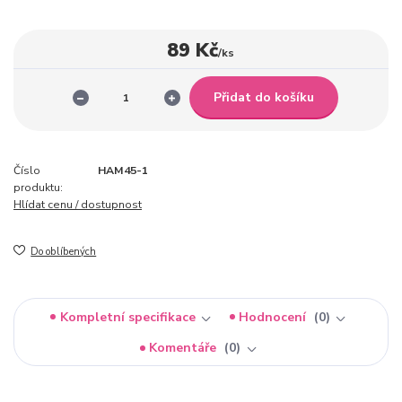
89 Kč
/
ks
Přidat do košíku
Číslo
HAM45-1
produktu:
Hlídat cenu / dostupnost
Do oblíbených
Kompletní specifikace
Hodnocení
0
Komentáře
0