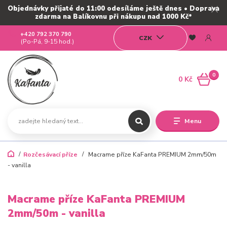
Objednávky přijaté do 11:00 odesíláme ještě dnes • Doprava
zdarma na Balíkovnu při nákupu nad 1000 Kč*
+420 792 370 790
CZK
(Po-Pá, 9-15 hod.)
0
0 Kč
Menu
Rozčesávací příze
Macrame příze KaFanta PREMIUM 2mm/50m
- vanilla
Macrame příze KaFanta PREMIUM
2mm/50m - vanilla