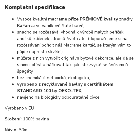
Kompletní specifikace
Vysoce kvalitní
macrame příze PRÉMIOVÉ kvality
značky
KaFanta
ve vanilkově žluté barvě,
snadno se rozčesává, vhodná k výrobě malých peříček,
andílků, klíčenek, stromů života atd. (doporučujeme si na
rozčesávání pořídit náš Macrame kartáč, se kterým vám to
půjde naprosto skvěle!)
můžete z nich vytvořit originální bytové dekorace, ale dá se
s nimi i plést a háčkovat tak, jak jste zvyklé se šňůrami či
špagáty,
bez chemikálií, netoxická, ekologická,
vyrobeno z recyklované bavlny s certifikátem
STANDARD 100 by OEKO-TEX,
navíjeno na biologicky odbouratelné cívce.
Vyrobeno v EU
Složení:
100% bavlna
Návin:
50m