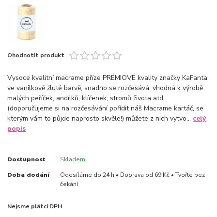
Ohodnotit produkt
Vysoce kvalitní macrame příze PRÉMIOVÉ kvality značky KaFanta
ve vanilkově žluté barvě, snadno se rozčesává, vhodná k výrobě
malých peříček, andílků, klíčenek, stromů života atd.
(doporučujeme si na rozčesávání pořídit náš Macrame kartáč, se
kterým vám to půjde naprosto skvěle!) můžete z nich vytvo...
celý
popis
Dostupnost
Skladem
Doba dodání
Odesíláme do 24 h • Doprava od 69 Kč • Tvořte bez
čekání
Nejsme plátci DPH