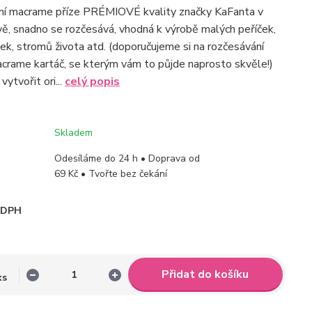
tní macrame příze PRÉMIOVÉ kvality značky KaFanta v
vě, snadno se rozčesává, vhodná k výrobě malých peříček,
nek, stromů života atd. (doporučujeme si na rozčesávání
acrame kartáč, se kterým vám to půjde naprosto skvěle!)
vytvořit ori...
celý popis
Skladem
Odesíláme do 24 h • Doprava od
69 Kč • Tvořte bez čekání
i DPH
Přidat do košíku
ks