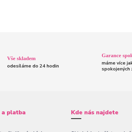
Garance spok
Vše skladem
máme více ja
odesíláme do 24 hodin
spokojených 
 a platba
Kde nás najdete