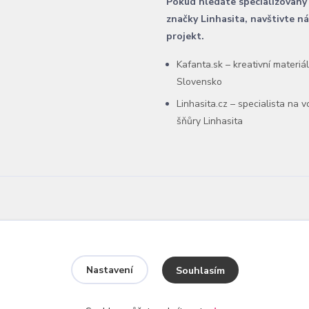
Pokud hledáte specializovaný
značky Linhasita, navštivte n
projekt.
Kafanta.sk – kreativní materiá
Slovensko
Linhasita.cz – specialista na 
šňůry Linhasita
Nastavení
Souhlasím