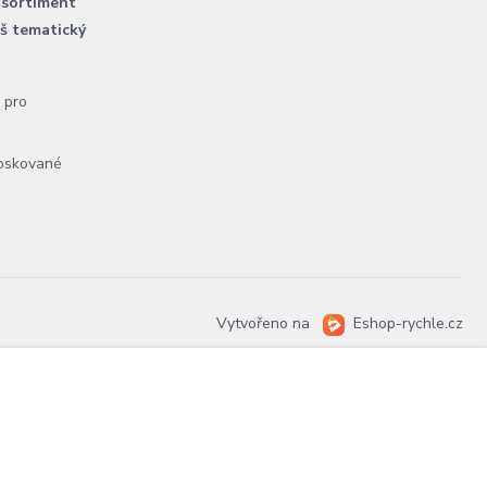
 sortiment
áš tematický
l pro
voskované
Vytvořeno na
Eshop-rychle.cz