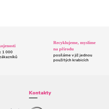
Recyklujeme, myslíme
ojenosti
na přírodu
k 1 000
posíláme v již jednou
zákazníků
použitých krabicích
Kontakty