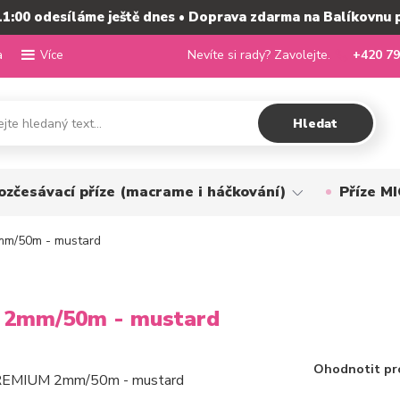
11:00 odesíláme ještě dnes • Doprava zdarma na Balíkovnu 
a
Nevíte si rady? Zavolejte.
+420 79
Více
Hledat
ozčesávací příze (macrame i háčkování)
Příze 
mm/50m - mustard
 2mm/50m - mustard
Ohodnotit pr