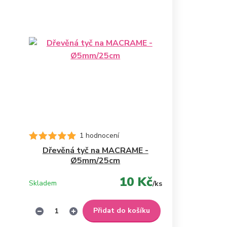
1 hodnocení
Dřevěná tyč na MACRAME -
Ø5mm/25cm
10 Kč
Skladem
/
ks
Přidat do košíku