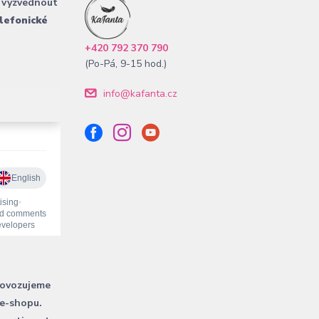
 vyzvednout
lefonické
+420 792 370 790
(Po-Pá, 9-15 hod.)
info@kafanta.cz
rovozujeme
 e-shopu.