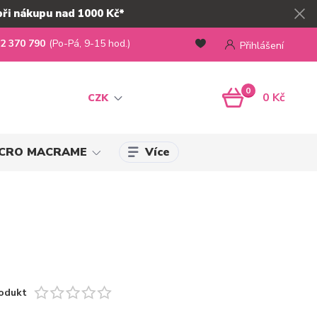
při nákupu nad 1000 Kč*
2 370 790
(Po-Pá, 9-15 hod.)
Přihlášení
0
0 Kč
CZK
Více
MICRO MACRAME
odukt