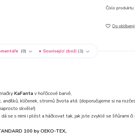
Číslo produktu:
Do oblíbený
omentáře
0
Související zboží
1
značky
KaFanta
v hořčicové barvě,
 andílků, klíčenek, stromů života atd. (doporučujeme si na rozče
naprosto skvěle!)
dá se s nimi i plést a háčkovat tak, jak jste zvyklé se šňůrami či
m STANDARD 100 by OEKO-TEX,