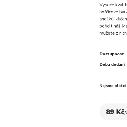
Vysoce kvali
hořčicové bar
andílků, klíče
pořídit náš M
můžete z nich 
Dostupnost
Doba dodání
Nejsme plátc
89 Kč
/