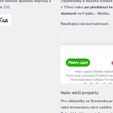
te několik způsobů dopravy a
Objednávky si můžete osobně
ce
ZDE
.
v Třinci nebo
po předchozí te
domluvě
ve Frýdku - Místku.
Neváhejte nás kontaktovat.
Naše další projekty
Pro zákazníky ze Slovenska p
také slovenskou verzi našeho