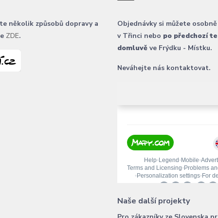
te několik způsobů dopravy a
Objednávky si můžete osobně
ce
ZDE
.
v Třinci nebo
po předchozí te
domluvě
ve Frýdku - Místku.
Neváhejte nás kontaktovat.
Naše další projekty
Pro zákazníky ze Slovenska p