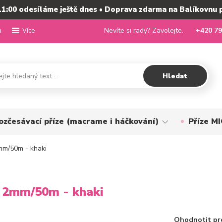
11:00 odesíláme ještě dnes • Doprava zdarma na Balíkovnu 
a
Nevíte si rady? Zavolejte.
+420 79
Více
Hledat
ozčesávací příze (macrame i háčkování)
Příze 
m/50m - khaki
 2mm/50m - khaki
Ohodnotit pr