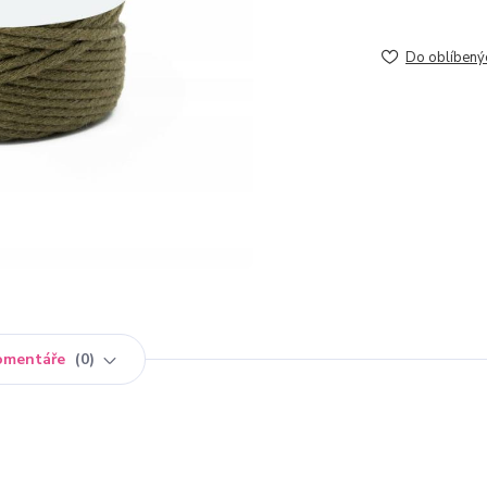
Do oblíbený
omentáře
0