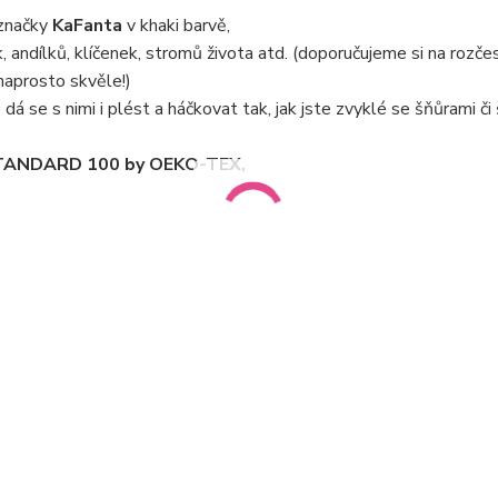
značky
KaFanta
v khaki barvě,
 andílků, klíčenek, stromů života atd. (doporučujeme si na rozče
naprosto skvěle!)
dá se s nimi i plést a háčkovat tak, jak jste zvyklé se šňůrami či
m STANDARD 100 by OEKO-TEX,