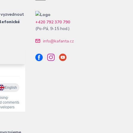
 vyzvednout
lefonické
+420 792 370 790
(Po-Pá, 9-15 hod.)
info@kafanta.cz
rovozujeme