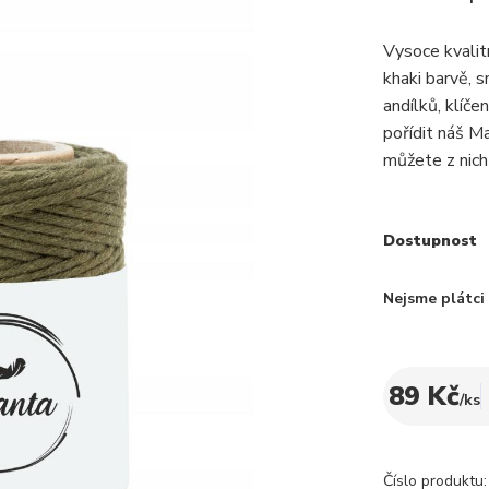
Vysoce kvali
khaki barvě, 
andílků, klíče
pořídit náš M
můžete z nich 
Dostupnost
Nejsme plátc
89 Kč
/
ks
Číslo produktu: