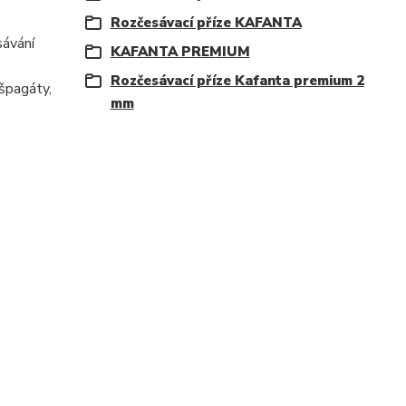
Rozčesávací příze KAFANTA
sávání
KAFANTA PREMIUM
Rozčesávací příze Kafanta premium 2
 špagáty,
mm