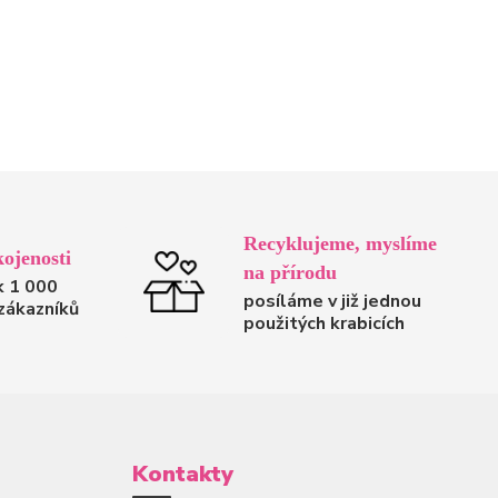
Recyklujeme, myslíme
ojenosti
na přírodu
k 1 000
posíláme v již jednou
zákazníků
použitých krabicích
Kontakty