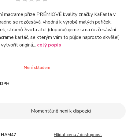
tní macrame příze PRÉMIOVÉ kvality značky KaFanta v
snadno se rozčesává, vhodná k výrobě malých peříček,
nek, stromů života atd. (doporučujeme si na rozčesávání
acrame kartáč, se kterým vám to půjde naprosto skvěle!)
vytvořit originá...
celý popis
Není skladem
i DPH
Momentálně není k dispozici
HAM47
Hlídat cenu / dostupnost