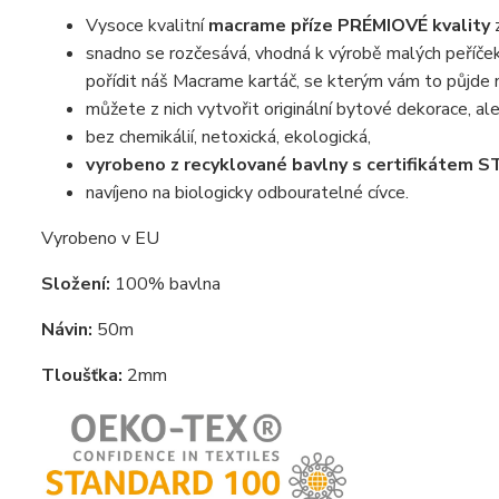
Vysoce kvalitní
macrame příze PRÉMIOVÉ kvality
snadno se rozčesává, vhodná k výrobě malých peříček,
pořídit náš Macrame kartáč, se kterým vám to půjde 
můžete z nich vytvořit originální bytové dekorace, ale 
bez chemikálií, netoxická, ekologická,
vyrobeno z recyklované bavlny s certifikáte
navíjeno na biologicky odbouratelné cívce.
Vyrobeno v EU
Složení:
100% bavlna
Návin:
50m
Tloušťka:
2mm