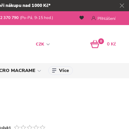
při nákupu nad 1000 Kč*
2 370 790
(Po-Pá, 9-15 hod.)
Přihlášení
0
0 Kč
CZK
Více
MICRO MACRAME
odukt