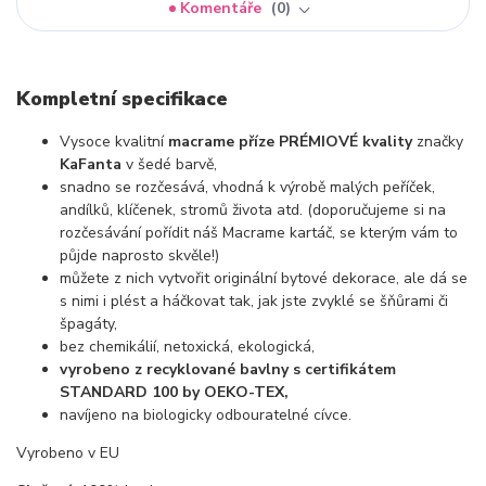
Komentáře
0
Kompletní specifikace
Vysoce kvalitní
macrame příze PRÉMIOVÉ kvality
značky
KaFanta
v šedé barvě,
snadno se rozčesává, vhodná k výrobě malých peříček,
andílků, klíčenek, stromů života atd. (doporučujeme si na
rozčesávání pořídit náš Macrame kartáč, se kterým vám to
půjde naprosto skvěle!)
můžete z nich vytvořit originální bytové dekorace, ale dá se
s nimi i plést a háčkovat tak, jak jste zvyklé se šňůrami či
špagáty,
bez chemikálií, netoxická, ekologická,
vyrobeno z recyklované bavlny s certifikátem
STANDARD 100 by OEKO-TEX,
navíjeno na biologicky odbouratelné cívce.
Vyrobeno v EU