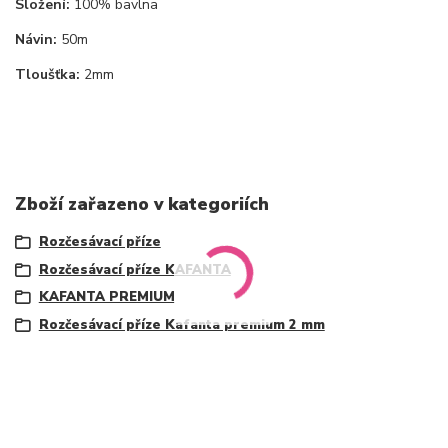
Složení:
100% bavlna
Návin:
50m
Tloušťka:
2mm
Zboží zařazeno v kategoriích
Rozčesávací příze
Rozčesávací příze KAFANTA
KAFANTA PREMIUM
Rozčesávací příze Kafanta premium 2 mm