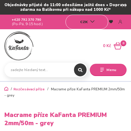
Objednávky přijaté do 11:00 odesíláme ještě dnes • Doprava
zdarma na Balíkovnu při nákupu nad 1000 Kč*
+420 792 370 790
CZK
(Po-Pá, 9-15 hod.)
0
0 Kč
Menu
Rozčesávací příze
Macrame příze KaFanta PREMIUM 2mm/50m
- grey
Macrame příze KaFanta PREMIUM
2mm/50m - grey