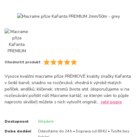
Ohodnotit produkt
Vysoce kvalitní macrame příze PRÉMIOVÉ kvality značky KaFanta
v šedé barvě, snadno se rozčesává, vhodná k výrobě malých
peříček, andílků, klíčenek, stromů života atd. (doporučujeme si na
rozčesávání pořídit náš Macrame kartáč, se kterým vám to půjde
naprosto skvěle!) můžete z nich vytvořit originál...
celý popis
Dostupnost
Skladem
Doba dodání
Odesíláme do 24 h • Doprava od 69 Kč • Tvořte bez
čekání