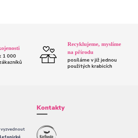
Recyklujeme, myslíme
ojenosti
na přírodu
k 1 000
posíláme v již jednou
zákazníků
použitých krabicích
Kontakty
 vyzvednout
lefonické