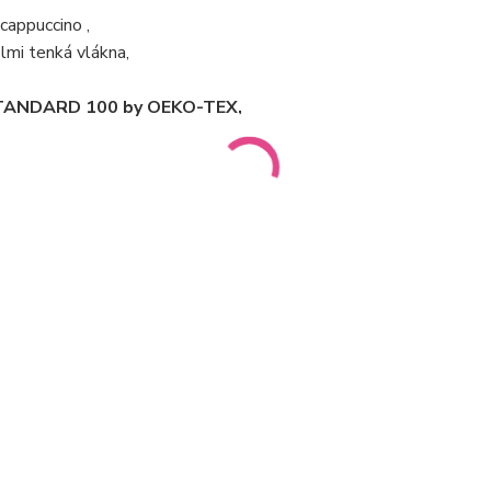
appuccino ,
lmi tenká vlákna,
m STANDARD 100 by OEKO-TEX,