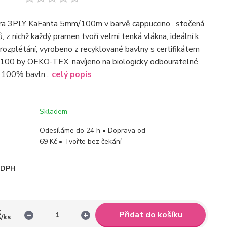
ra 3PLY KaFanta 5mm/100m v barvě cappuccino , stočená
, z nichž každý pramen tvoří velmi tenká vlákna, ideální k
 rozplétání, vyrobeno z recyklované bavlny s certifikátem
 by OEKO-TEX, navíjeno na biologicky odbouratelné
: 100% bavln...
celý popis
Skladem
Odesíláme do 24 h • Doprava od
69 Kč • Tvořte bez čekání
i DPH
č
Přidat do košíku
/
ks