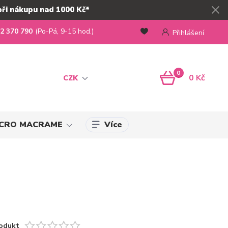
při nákupu nad 1000 Kč*
2 370 790
(Po-Pá, 9-15 hod.)
Přihlášení
0
0 Kč
CZK
Více
MICRO MACRAME
odukt