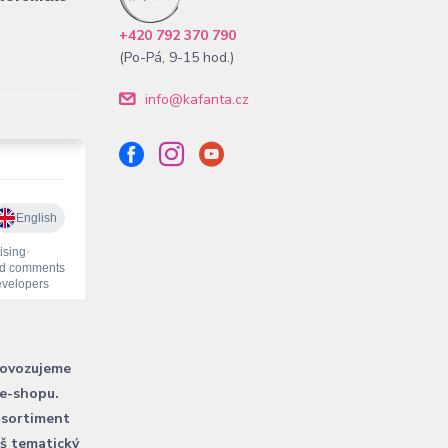
+420 792 370 790
(Po-Pá, 9-15 hod.)
info@kafanta.cz
rovozujeme
 e-shopu.
 sortiment
áš tematický