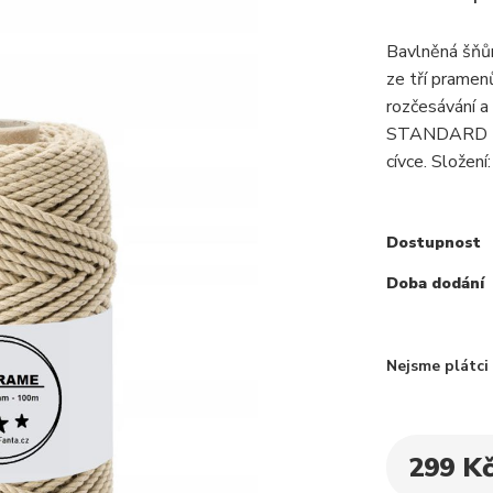
Bavlněná šňů
ze tří pramenů
rozčesávání a
STANDARD 100
cívce. Složení
Dostupnost
Doba dodání
Nejsme plátc
299 K