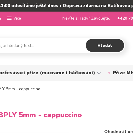
11:00 odesíláme ještě dnes • Doprava zdarma na Balíkovnu 
a
Nevíte si rady? Zavolejte.
+420 79
Více
Hledat
ozčesávací příze (macrame i háčkování)
Příze 
PLY 5mm - cappuccino
3PLY 5mm - cappuccino
Ohodnotit pr