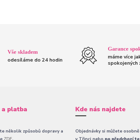
Garance spok
Vše skladem
máme více ja
odesíláme do 24 hodin
spokojených 
 a platba
Kde nás najdete
te několik způsobů dopravy a
Objednávky si můžete osobně
ce
ZDE
.
v Třinci nebo
po předchozí te