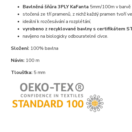
Bavlněná šňůra 3PLY KaFanta
5mm/100m v barvě c
stočená ze tří pramenů, z nichž každý pramen tvoří ve
ideální k rozčesávání a rozplétání,
vyrobeno z recyklované bavlny s certifikáte
navíjeno na biologicky odbouratelné cívce.
Složení:
100% bavlna
Návin:
100 m
Tloušťka:
5 mm