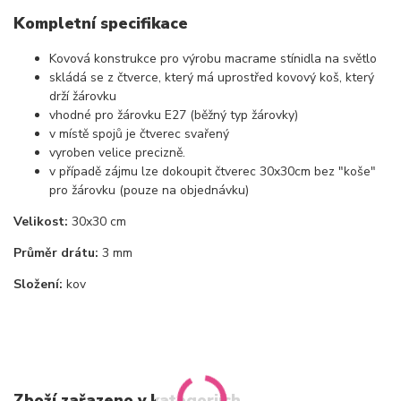
Kompletní specifikace
Kovová konstrukce pro výrobu macrame stínidla na světlo
skládá se z čtverce, který má uprostřed kovový koš, který
drží žárovku
vhodné pro žárovku E27 (běžný typ žárovky)
v místě spojů je čtverec svařený
vyroben velice precizně.
v případě zájmu lze dokoupit čtverec 30x30cm bez "koše"
pro žárovku (pouze na objednávku)
Velikost:
30x30 cm
Průměr drátu:
3 mm
Složení:
kov
Zboží zařazeno v kategoriích