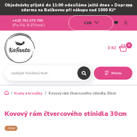
Objednávky přijaté do 11:00 odesíláme ještě dnes • Doprava
zdarma na Balíkovnu při nákupu nad 1000 Kč*
+420 792 370 790
CZK
(Po-Pá, 9-15 hod.)
0
0 Kč
Menu
Kruhy a kroužky
Kovový rám čtvercového stínidla 30cm
Kovový rám čtvercového stínidla 30cm
Akce