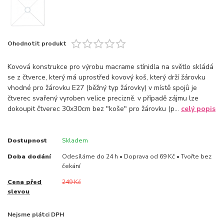
Ohodnotit produkt
Kovová konstrukce pro výrobu macrame stínidla na světlo skládá
se z čtverce, který má uprostřed kovový koš, který drží žárovku
vhodné pro žárovku E27 (běžný typ žárovky) v místě spojů je
čtverec svařený vyroben velice precizně. v případě zájmu lze
dokoupit čtverec 30x30cm bez "koše" pro žárovku (p...
celý popis
Dostupnost
Skladem
Doba dodání
Odesíláme do 24 h • Doprava od 69 Kč • Tvořte bez
čekání
Cena před
249 Kč
slevou
Nejsme plátci DPH