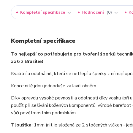
Kompletní specifikace
Hodnocení
0
K
Kompletní specifikace
To nejlepší co potřebujete pro tvoření šperků techni
336 z Brazílie!
Kvalitní a odolná nit, která se netřepí a šperky z ní mají o
Konce nitě jdou jednoduše zatavit ohněm.
Díky opravdu vysoké pevnosti a odolnosti díky vosku (při 
použít při sešívání kožených komponentů, výrobě barefoot 
vůči povětrnostním podmínkám.
Tloušťka:
1mm (nit je složená ze 2 stočených vláken - je