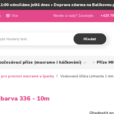
11:00 odesíláme ještě dnes • Doprava zdarma na Balíkovnu 
a
Nevíte si rady? Zavolejte.
+420 79
Více
Hledat
ozčesávací příze (macrame i háčkování)
Příze 
 pro precizní macramé a šperky
Voskovaná šňůra Linhasita 1 mm 
 barva 336 - 10m
Ohodnotit pr