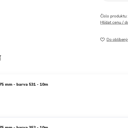
Číslo produktu:
Hlídat cenu / 
Do oblíbený
í
75 mm - barva 531 - 10m
75 mm - barva 352 - 10m