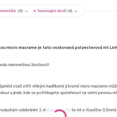
omentáře
0
Související zboží
4
kou micro macrame je tato voskovaná polyesterová nit Lin
pravdu nekonečnou životnost!
ušpinění stačí otřít vlhkým hadříkem) jí kromě micro macrame mů
obuvi a jinde, kde se potřebujete spolehnout na velmi pevnou ni
dnoduchým odebráním 1 vlákna tak získáte nit o tloušťce 0,5mm)