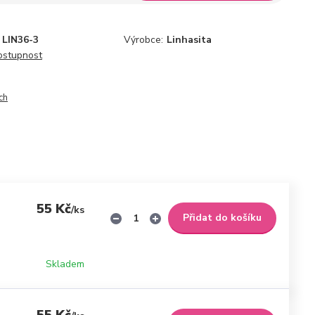
LIN36-3
Výrobce:
Linhasita
dostupnost
ch
55 Kč
/
ks
Přidat do košíku
Skladem