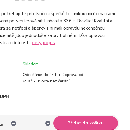
o potřebujete pro tvoření šperků technikou micro macrame
aná polyesterová nit Linhasita 336 z Brazílie! Kvalitní a
terá se netřepí a šperky z ní mají opravdu nekonečnou
nce nitě jdou jednoduše zatavit ohněm. Díky opravdu
ti a odolnost...
celý popis
Skladem
Odesíláme do 24 h • Doprava od
69 Kč • Tvořte bez čekání
i DPH
Přidat do košíku
ks