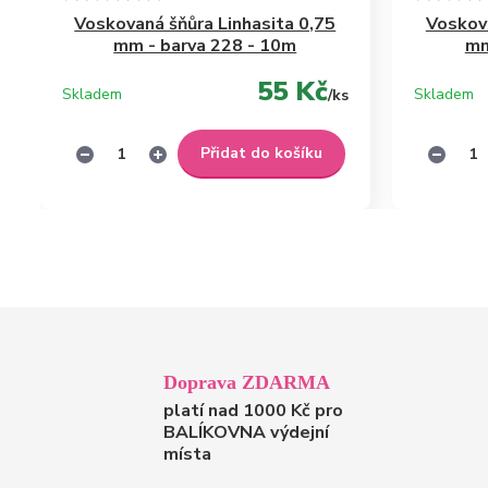
Voskovaná šňůra Linhasita 0,75
Voskova
mm - barva 228 - 10m
mm
55 Kč
Skladem
Skladem
/
ks
Přidat do košíku
Doprava ZDARMA
platí nad 1000 Kč pro
BALÍKOVNA výdejní
místa