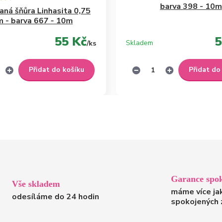
barva 398 - 10m
ná šňůra Linhasita 0,75
 - barva 667 - 10m
55 Kč
5
Skladem
/
ks
Přidat do košíku
Přidat do
Garance spok
Vše skladem
máme více ja
odesíláme do 24 hodin
spokojených 