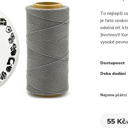
To nejlepší c
je tato voskov
odolná nit, k
životnost! Ko
vysoké pevnos
Dostupnost
Doba dodání
Nejsme plátc
55 Kč
/