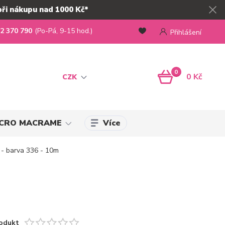
při nákupu nad 1000 Kč*
2 370 790
(Po-Pá, 9-15 hod.)
Přihlášení
0
0 Kč
CZK
Více
MICRO MACRAME
- barva 336 - 10m
odukt