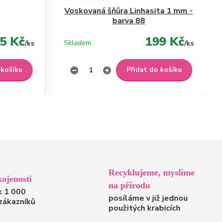
Voskovaná šňůra Linhasita 1 mm -
barva 88
5 Kč
199 Kč
Skladem
/
ks
/
ks
 košíku
Přidat do košíku
Recyklujeme, myslíme
ojenosti
na přírodu
k 1 000
posíláme v již jednou
zákazníků
použitých krabicích