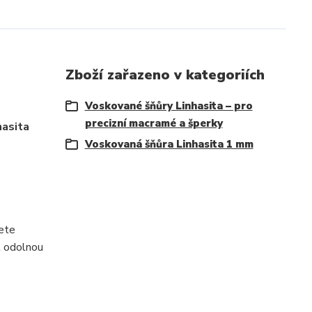
Zboží zařazeno v kategoriích
Voskované šňůry Linhasita – pro
precizní macramé a šperky
hasita
Voskovaná šňůra Linhasita 1 mm
žete
t odolnou