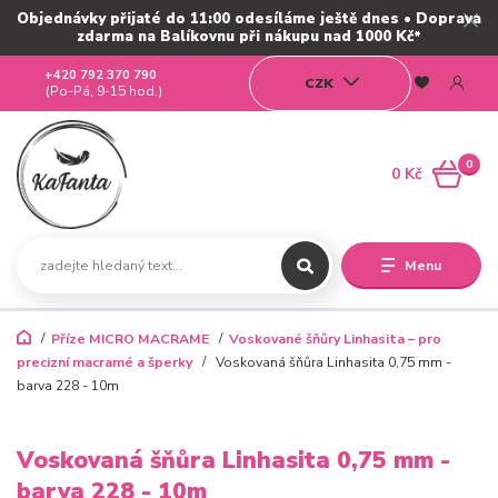
Objednávky přijaté do 11:00 odesíláme ještě dnes • Doprava
zdarma na Balíkovnu při nákupu nad 1000 Kč*
+420 792 370 790
CZK
(Po-Pá, 9-15 hod.)
0
0 Kč
Menu
Příze MICRO MACRAME
Voskované šňůry Linhasita – pro
precizní macramé a šperky
Voskovaná šňůra Linhasita 0,75 mm -
barva 228 - 10m
Voskovaná šňůra Linhasita 0,75 mm -
barva 228 - 10m