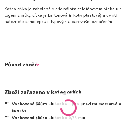
Každá cívka je zabalené v originálním celofánovém přebalu s
logem značky, cívka je kartonová (nikoliv plastová) a uvnitř
naleznete samolepku s typovým a barevným označením.
Původ zboží
Zboží zařazeno v kategoriích
Voskované šňůry Linhasita – pro precizní macramé a
šperky
Voskovaná šňůra Linhasita 0,75 mm