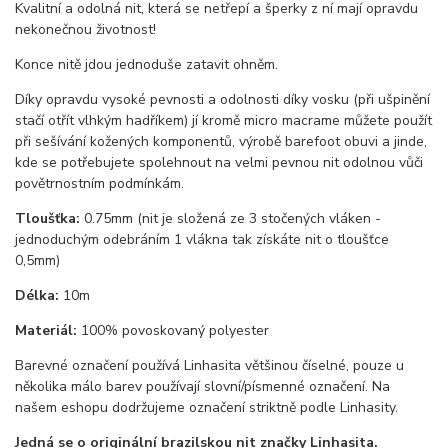
Kvalitní a odolná nit, která se netřepí a šperky z ní mají opravdu
nekonečnou životnost!
Konce nitě jdou jednoduše zatavit ohněm.
Díky opravdu vysoké pevnosti a odolnosti díky vosku (při ušpinění
stačí otřít vlhkým hadříkem) jí kromě micro macrame můžete použít
při sešívání kožených komponentů, výrobě barefoot obuvi a jinde,
kde se potřebujete spolehnout na velmi pevnou nit odolnou vůči
povětrnostním podmínkám.
Tloušťka:
0.75mm (nit je složená ze 3 stočených vláken -
jednoduchým odebráním 1 vlákna tak získáte nit o tloušťce
0,5mm)
Délka:
10m
Materiál:
100% povoskovaný polyester
Barevné označení používá Linhasita většinou číselné, pouze u
několika málo barev používají slovní/písmenné označení. Na
našem eshopu dodržujeme označení striktně podle Linhasity.
Jedná se o originální brazilskou nit značky Linhasita.