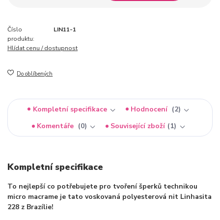
Číslo
LIN11-1
produktu:
Hlídat cenu / dostupnost
Do oblíbených
Kompletní specifikace
Hodnocení
2
Komentáře
0
Související zboží
1
Kompletní specifikace
To nejlepší co potřebujete pro tvoření šperků technikou
micro macrame je tato voskovaná polyesterová nit Linhasita
228 z Brazílie!