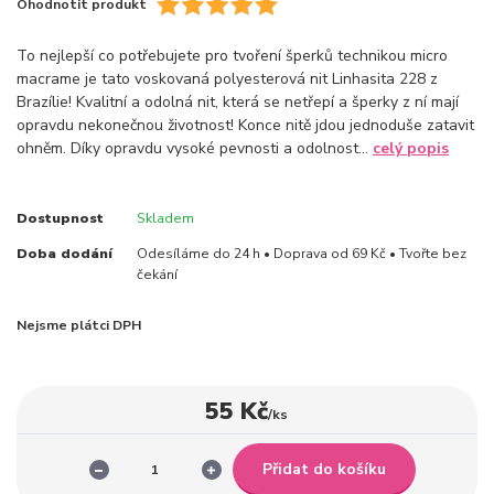
Ohodnotit produkt
To nejlepší co potřebujete pro tvoření šperků technikou micro
macrame je tato voskovaná polyesterová nit Linhasita 228 z
Brazílie! Kvalitní a odolná nit, která se netřepí a šperky z ní mají
opravdu nekonečnou životnost! Konce nitě jdou jednoduše zatavit
ohněm. Díky opravdu vysoké pevnosti a odolnost...
celý popis
Dostupnost
Skladem
Doba dodání
Odesíláme do 24 h • Doprava od 69 Kč • Tvořte bez
čekání
Nejsme plátci DPH
55 Kč
/
ks
Přidat do košíku