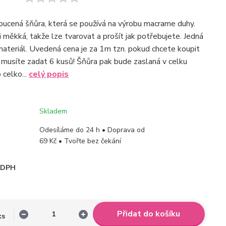
roucená šňůra, která se používá na výrobu macrame duhy.
i měkká, takže lze tvarovat a prošít jak potřebujete. Jedná
 materiál. Uvedená cena je za 1m tzn. pokud chcete koupit
 musíte zadat 6 kusů! Šňůra pak bude zaslaná v celku
 celko...
celý popis
Skladem
Odesíláme do 24 h • Doprava od
69 Kč • Tvořte bez čekání
i DPH
Přidat do košíku
ks