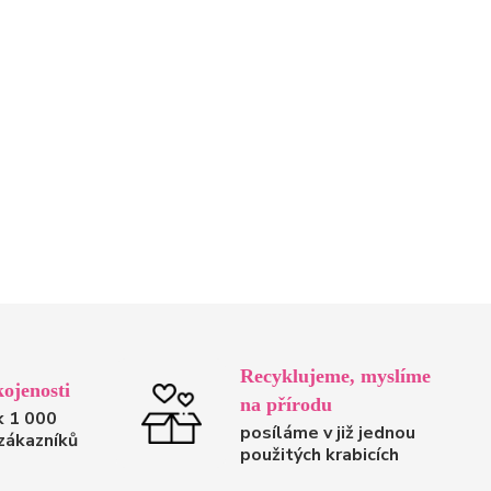
Recyklujeme, myslíme
ojenosti
na přírodu
k 1 000
posíláme v již jednou
zákazníků
použitých krabicích