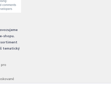
rovozujeme
 e-shopu.
 sortiment
áš tematický
l pro
voskované