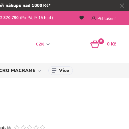
při nákupu nad 1000 Kč*
2 370 790
(Po-Pá, 9-15 hod.)
Přihlášení
0
0 Kč
CZK
Více
MICRO MACRAME
odukt