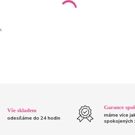
m
Garance spok
Vše skladem
máme více ja
odesíláme do 24 hodin
spokojených 