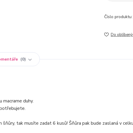
Číslo produktu:
Do oblíbený
omentáře
0
bu macrame duhy.
 potřebujete.
 šňůry, tak musíte zadat 6 kusů! Šňůra pak bude zaslaná v celk