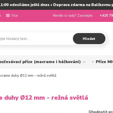
11:00 odesíláme ještě dnes • Doprava zdarma na Balíkovnu 
a
Nevíte si rady? Zavolejte.
+420 79
Více
Hledat
ozčesávací příze (macrame i háčkování)
Příze 
crame duhy Ø12 mm - režná světlá
e duhy Ø12 mm - režná světlá
Ohodnotit pr