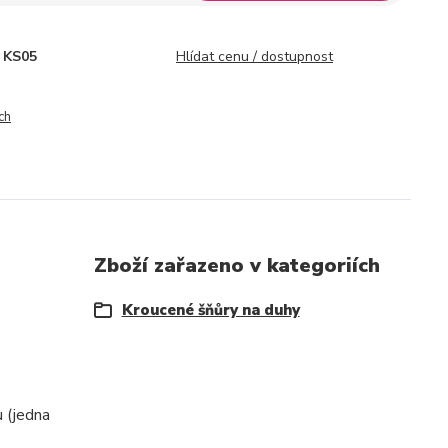
KS05
Hlídat cenu / dostupnost
ch
Zboží zařazeno v kategoriích
Kroucené šňůry na duhy
u (jedna