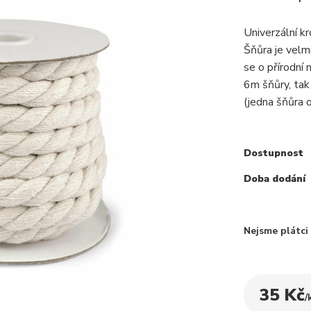
Univerzální k
Šňůra je velm
se o přírodní
6m šňůry, tak
(jedna šňůra o
Dostupnost
Doba dodání
Nejsme plátc
35 Kč
/