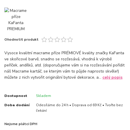
Ohodnotit produkt
Vysoce kvalitní macrame příze PRÉMIOVÉ kvality značky KaFanta
ve skořicové barvě, snadno se rozčesává, vhodná k výrobě
peříček, andílků, atd. (doporučujeme vám si na rozčesávání pořídit
náš Macrame kartáč, se kterým vám to půjde naprosto skvěle!)
můžete z nich vytvořit originální bytové dekorace, a...
celý popis
Dostupnost
Skladem
Doba dodání
Odesíláme do 24 h • Doprava od 69 Kč • Tvořte bez
čekání
Nejsme plátci DPH