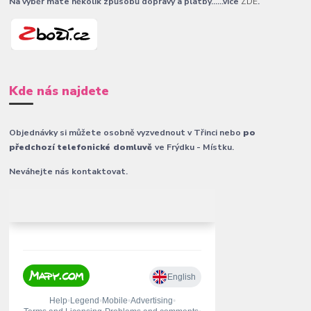
Na výběr máte několik způsobů dopravy a platby......více
ZDE
.
Kde nás najdete
Objednávky si můžete osobně vyzvednout v Třinci nebo
po
předchozí telefonické domluvě
ve Frýdku - Místku.
Neváhejte nás kontaktovat.