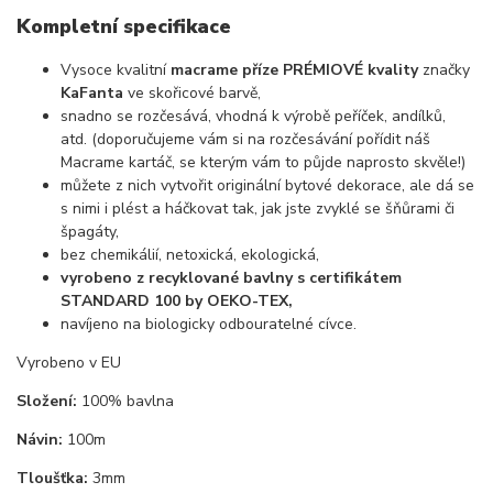
Kompletní specifikace
Vysoce kvalitní
macrame příze PRÉMIOVÉ kvality
značky
KaFanta
ve skořicové barvě,
snadno se rozčesává, vhodná k výrobě peříček, andílků,
atd. (doporučujeme vám si na rozčesávání pořídit náš
Macrame kartáč, se kterým vám to půjde naprosto skvěle!)
můžete z nich vytvořit originální bytové dekorace, ale dá se
s nimi i plést a háčkovat tak, jak jste zvyklé se šňůrami či
špagáty,
bez chemikálií, netoxická, ekologická,
vyrobeno z recyklované bavlny s certifikátem
STANDARD 100 by OEKO-TEX,
navíjeno na biologicky odbouratelné cívce.
Vyrobeno v EU
Složení:
100% bavlna
Návin:
100m
Tloušťka:
3mm