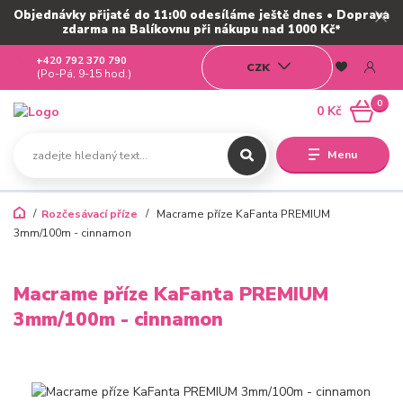
Objednávky přijaté do 11:00 odesíláme ještě dnes • Doprava
zdarma na Balíkovnu při nákupu nad 1000 Kč*
+420 792 370 790
CZK
(Po-Pá, 9-15 hod.)
0
0 Kč
Menu
Rozčesávací příze
Macrame příze KaFanta PREMIUM
3mm/100m - cinnamon
Macrame příze KaFanta PREMIUM
3mm/100m - cinnamon