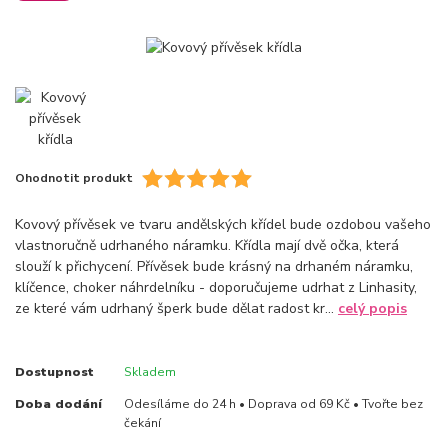
Ohodnotit produkt
Kovový přívěsek ve tvaru andělských křídel bude ozdobou vašeho
vlastnoručně udrhaného náramku. Křídla mají dvě očka, která
slouží k přichycení. Přívěsek bude krásný na drhaném náramku,
klíčence, choker náhrdelníku - doporučujeme udrhat z Linhasity,
ze které vám udrhaný šperk bude dělat radost kr...
celý popis
Dostupnost
Skladem
Doba dodání
Odesíláme do 24 h • Doprava od 69 Kč • Tvořte bez
čekání