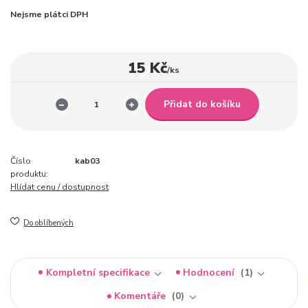
Nejsme plátci DPH
15 Kč
/
ks
Přidat do košíku
Číslo
kab03
produktu:
Hlídat cenu / dostupnost
Do oblíbených
Kompletní specifikace
Hodnocení
1
Komentáře
0