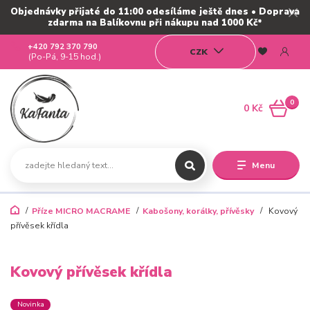
Objednávky přijaté do 11:00 odesíláme ještě dnes • Doprava
zdarma na Balíkovnu při nákupu nad 1000 Kč*
+420 792 370 790
CZK
(Po-Pá, 9-15 hod.)
0
0 Kč
Menu
Příze MICRO MACRAME
Kabošony, korálky, přívěsky
Kovový
přívěsek křídla
Kovový přívěsek křídla
Novinka