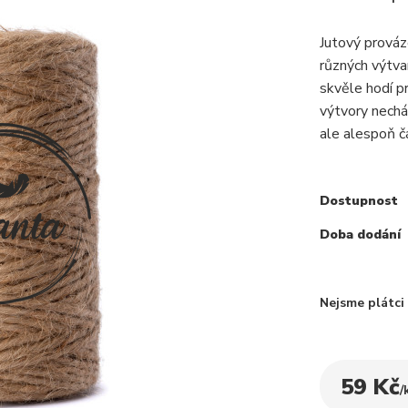
Jutový prováz
různých výtva
skvěle hodí p
výtvory nechá
ale alespoň č
Dostupnost
Doba dodání
Nejsme plátc
59 Kč
/