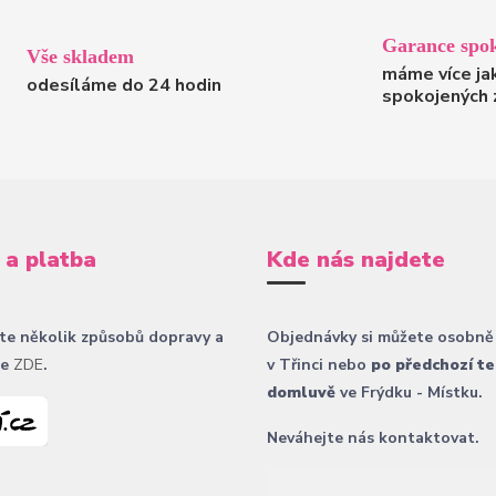
Garance spok
Vše skladem
máme více ja
odesíláme do 24 hodin
spokojených 
 a platba
Kde nás najdete
te několik způsobů dopravy a
Objednávky si můžete osobně
ce
ZDE
.
v Třinci nebo
po předchozí te
domluvě
ve Frýdku - Místku.
Neváhejte nás kontaktovat.