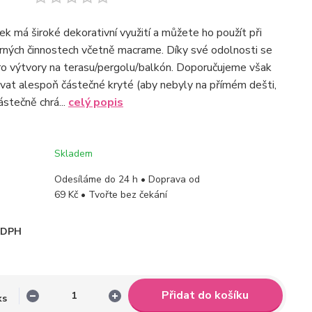
ek má široké dekorativní využití a můžete ho použít při
rných činnostech včetně macrame. Díky své odolnosti se
ro výtvory na terasu/pergolu/balkón. Doporučujeme však
vat alespoň částečné kryté (aby nebyly na přímém dešti,
ástečně chrá...
celý popis
Skladem
Odesíláme do 24 h • Doprava od
69 Kč • Tvořte bez čekání
i DPH
Přidat do košíku
ks