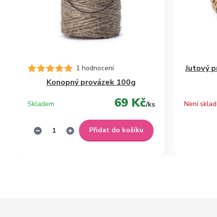
Jutový p
1 hodnocení
Konopný provázek 100g
69 Kč
Skladem
Není skla
/
ks
Přidat do košíku