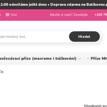
11:00 odesíláme ještě dnes • Doprava zdarma na Balíkovnu 
a
Nevíte si rady? Zavolejte.
+420 79
Více
Hledat
ozčesávací příze (macrame i háčkování)
Příze 
0g
Ohodnotit pr