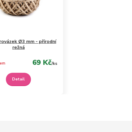
rovázek Ø3 mm - přírodní
režná
69 Kč
dem
/
ks
Detail