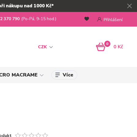
při nákupu nad 1000 Kč*
2 370 790
(Po-Pá, 9-15 hod.)
Přihlášení
0
0 Kč
CZK
Více
MICRO MACRAME
odukt