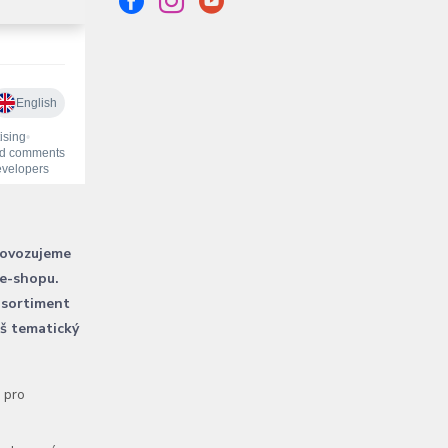
rovozujeme
 e-shopu.
 sortiment
áš tematický
l pro