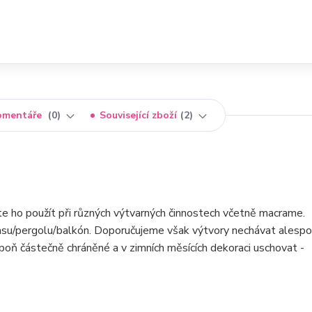
omentáře
0
Související zboží
2
te ho použít při různých výtvarných činnostech včetně macrame.
rasu/pergolu/balkón. Doporučujeme však výtvory nechávat alesp
poň částečně chráněné a v zimních měsících dekoraci uschovat -