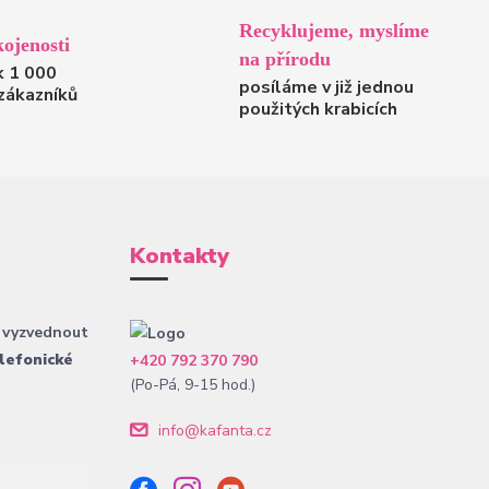
Recyklujeme, myslíme
ojenosti
na přírodu
k 1 000
posíláme v již jednou
zákazníků
použitých krabicích
Kontakty
 vyzvednout
lefonické
+420 792 370 790
(Po-Pá, 9-15 hod.)
info@kafanta.cz