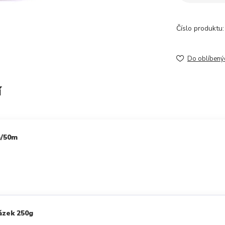
Číslo produktu:
Do oblíbený
í
m/50m
ázek 250g