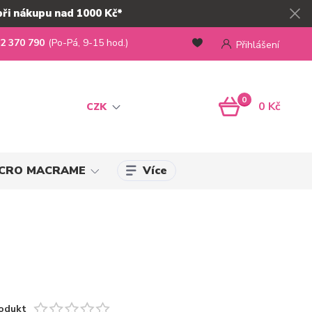
při nákupu nad 1000 Kč*
2 370 790
(Po-Pá, 9-15 hod.)
Přihlášení
0
0 Kč
CZK
Více
MICRO MACRAME
odukt