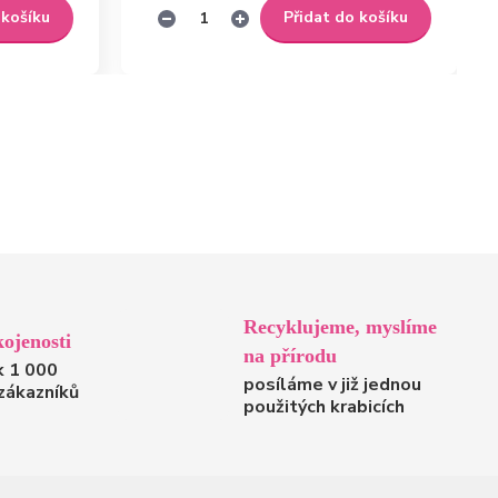
 košíku
Přidat do košíku
Recyklujeme, myslíme
ojenosti
na přírodu
k 1 000
posíláme v již jednou
zákazníků
použitých krabicích