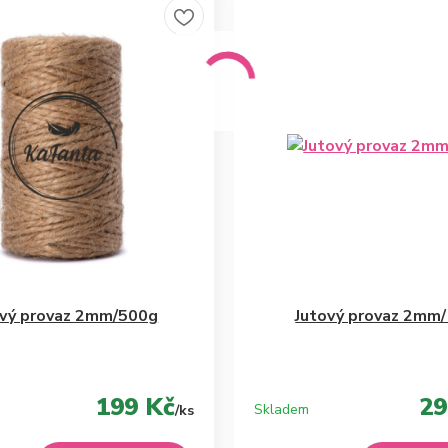
ový provaz 2mm/500g
Jutový provaz 2mm
199 Kč
29
Skladem
/
ks