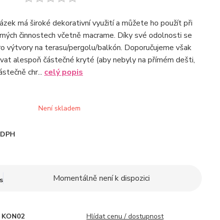
zek má široké dekorativní využití a můžete ho použít při
rných činnostech včetně macrame. Díky své odolnosti se
ro výtvory na terasu/pergolu/balkón. Doporučujeme však
vat alespoň částečné kryté (aby nebyly na přímém dešti,
stečně chr...
celý popis
Není skladem
i DPH
Momentálně není k dispozici
s
KON02
Hlídat cenu / dostupnost