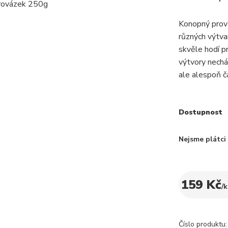
Konopný prová
různých výtva
skvěle hodí p
výtvory nechá
ale alespoň čá
Dostupnost
Nejsme plátc
159 Kč
/
k
Číslo produktu: