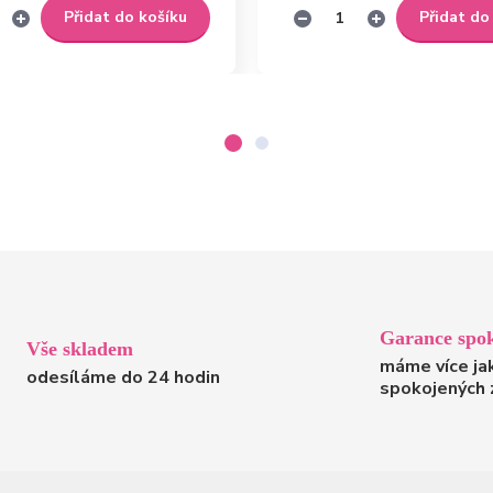
Přidat do košíku
Přidat do
Garance spok
Vše skladem
máme více ja
odesíláme do 24 hodin
spokojených 