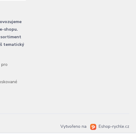
rovozujeme
 e-shopu.
 sortiment
áš tematický
l pro
voskované
Vytvořeno na
Eshop-rychle.cz