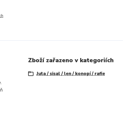
ch
Zboží zařazeno v kategoriích
Juta / sisal / len / konopí / rafie
.
oň