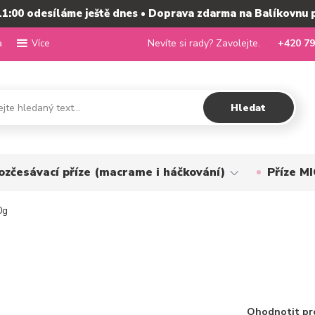
11:00 odesíláme ještě dnes • Doprava zdarma na Balíkovnu 
a
Nevíte si rady? Zavolejte.
+420 79
Více
Hledat
ozčesávací příze (macrame i háčkování)
Příze 
0g
Ohodnotit pr