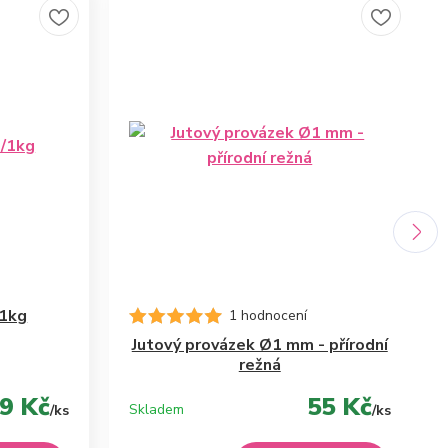
/1kg
1 hodnocení
Jutový provázek Ø1 mm - přírodní
režná
9 Kč
55 Kč
Skladem
/
ks
/
ks