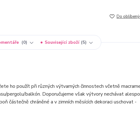
Do oblíbený
omentáře
0
Související zboží
5
žete ho použít při různých výtvarných činnostech včetně macrame
rasu/pergolu/balkón. Doporučujeme však výtvory nechávat alesp
poň částečně chráněné a v zimních měsících dekoraci uschovat -