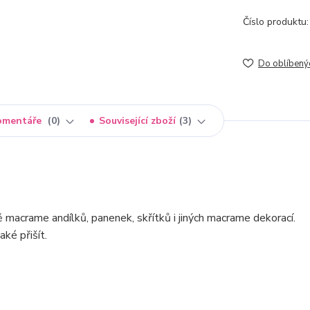
Číslo produktu:
Do oblíbený
omentáře
0
Související zboží
3
bě macrame andílků, panenek, skřítků i jiných macrame dekorací.
ké přišít.