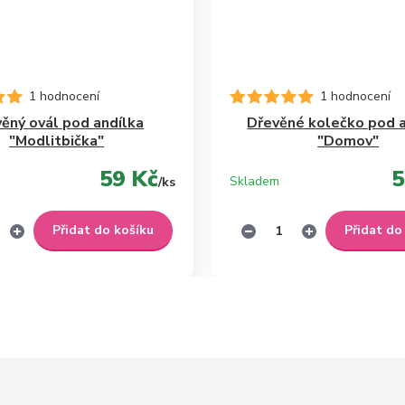
1 hodnocení
1 hodnocení
ěný ovál pod andílka
Dřevěné kolečko pod a
"Modlitbička"
"Domov"
59 Kč
5
Skladem
/
ks
Přidat do košíku
Přidat do