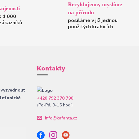
Recyklujeme, myslíme
ojenosti
na přírodu
k 1 000
posíláme v již jednou
zákazníků
použitých krabicích
Kontakty
 vyzvednout
lefonické
+420 792 370 790
(Po-Pá, 9-15 hod.)
info@kafanta.cz