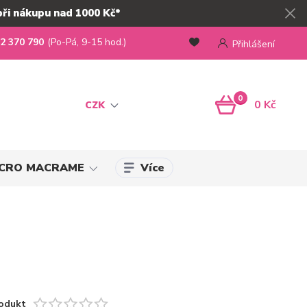
při nákupu nad 1000 Kč*
2 370 790
(Po-Pá, 9-15 hod.)
Přihlášení
0
0 Kč
CZK
Více
MICRO MACRAME
odukt