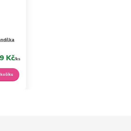
ndílka
9 Kč
/
ks
 košíku