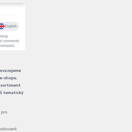
rovozujeme
 e-shopu.
 sortiment
áš tematický
l pro
voskované