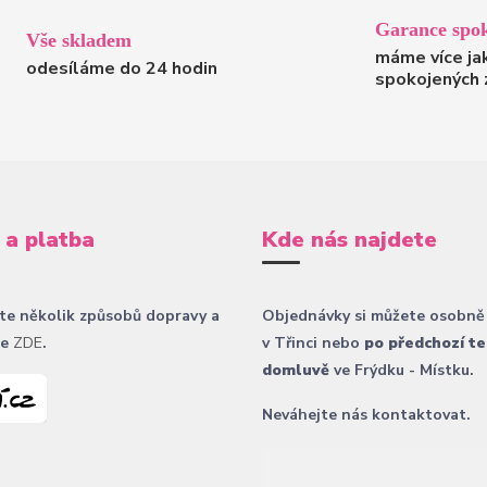
Garance spok
Vše skladem
máme více ja
odesíláme do 24 hodin
spokojených 
 a platba
Kde nás najdete
te několik způsobů dopravy a
Objednávky si můžete osobně
ce
ZDE
.
v Třinci nebo
po předchozí te
domluvě
ve Frýdku - Místku.
Neváhejte nás kontaktovat.