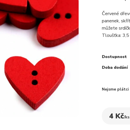
Červené dřevě
panenek, skří
můžete srdíč
Tloušťka: 3,
Dostupnost
Doba dodání
Nejsme plátc
4 Kč
/
ks