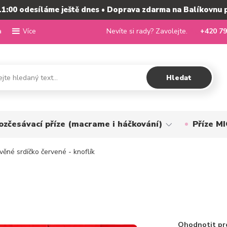
11:00 odesíláme ještě dnes • Doprava zdarma na Balíkovnu 
a
Nevíte si rady? Zavolejte.
+420 79
Více
Hledat
ozčesávací příze (macrame i háčkování)
Příze 
ěné srdíčko červené - knoflík
Ohodnotit pr