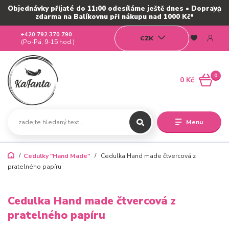
Objednávky přijaté do 11:00 odesíláme ještě dnes • Doprava
zdarma na Balíkovnu při nákupu nad 1000 Kč*
+420 792 370 790
CZK
(Po-Pá, 9-15 hod.)
0
0 Kč
Menu
Cedulky "Hand Made"
Cedulka Hand made čtvercová z
pratelného papíru
Cedulka Hand made čtvercová z
pratelného papíru