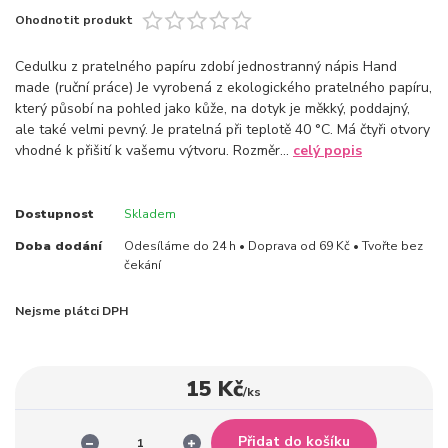
Ohodnotit produkt
Cedulku z pratelného papíru zdobí jednostranný nápis Hand
made (ruční práce) Je vyrobená z ekologického pratelného papíru,
který působí na pohled jako kůže, na dotyk je měkký, poddajný,
ale také velmi pevný. Je pratelná při teplotě 40 °C. Má čtyři otvory
vhodné k přišití k vašemu výtvoru. Rozměr...
celý popis
Dostupnost
Skladem
Doba dodání
Odesíláme do 24 h • Doprava od 69 Kč • Tvořte bez
čekání
Nejsme plátci DPH
15 Kč
/
ks
Přidat do košíku