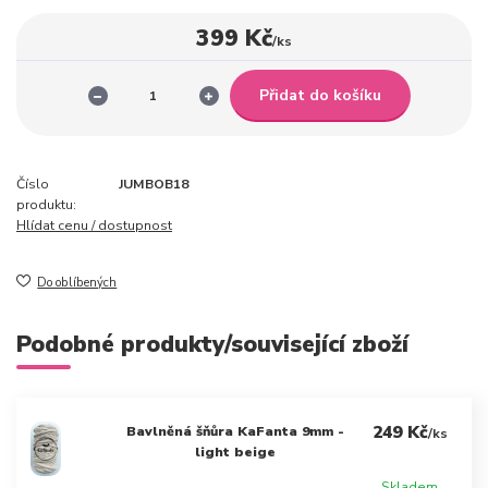
399 Kč
/
ks
Přidat do košíku
Číslo
JUMBOB18
produktu:
Hlídat cenu / dostupnost
Do oblíbených
Podobné produkty/související zboží
249 Kč
Bavlněná šňůra KaFanta 9mm -
/
ks
light beige
Skladem