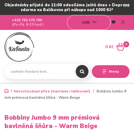
Objednávky přijaté do 11:00 odesíláme ještě dnes • Doprava
zdarma na Balíkovnu při nákupu nad 1000 Kč*
+420 792 370 790
CZK
(Po-Pá, 9-15 hod.)
0
0 Kč
Menu
Nerozčesávací příze (macrame i háčkování)
Bobbiny Jumbo 9
mm prémiová bavlněná šňůra - Warm Beige
Bobbiny Jumbo 9 mm prémiová
bavlněná šňůra - Warm Beige