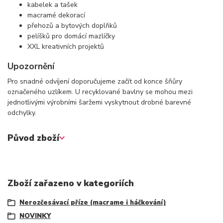
kabelek a tašek
macramé dekorací
přehozů a bytových doplňků
pelíšků pro domácí mazlíčky
XXL kreativních projektů
Upozornění
Pro snadné odvíjení doporučujeme začít od konce šňůry
označeného uzlíkem. U recyklované bavlny se mohou mezi
jednotlivými výrobními šaržemi vyskytnout drobné barevné
odchylky.
Původ zboží
Zboží zařazeno v kategoriích
Nerozčesávací příze (macrame i háčkování)
NOVINKY