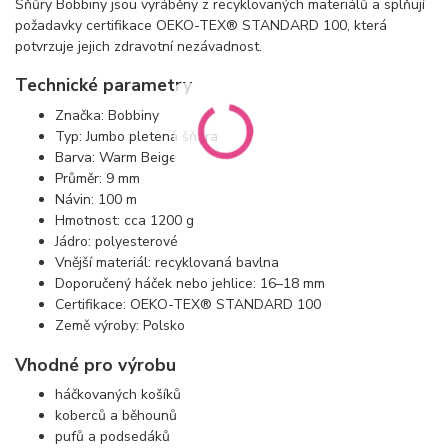
Šňůry Bobbiny jsou vyráběny z recyklovaných materiálů a splňují
požadavky certifikace OEKO-TEX® STANDARD 100, která
potvrzuje jejich zdravotní nezávadnost.
Technické parametry
Značka: Bobbiny
Typ: Jumbo pletená šňůra
Barva: Warm Beige
Průměr: 9 mm
Návin: 100 m
Hmotnost: cca 1200 g
Jádro: polyesterové
Vnější materiál: recyklovaná bavlna
Doporučený háček nebo jehlice: 16–18 mm
Certifikace: OEKO-TEX® STANDARD 100
Země výroby: Polsko
Vhodné pro výrobu
háčkovaných košíků
koberců a běhounů
pufů a podsedáků