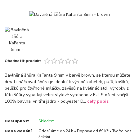
Ohodnotit produkt
Bavlněná šňůra KaFanta 9 mm v barvě brown, se kterou můžete
drhat i háčkovat šňůra je ideální k výrobě kabelek, pufů, košíků,
pelíšků pro čtyřnohé míláčky, závěsů na květináč atd. výrobky z
této šňůry vypadají velmi stylově vyrobeno v EU. Složení: vnější -
100% bavlna, vnitřní jádro - polyester D...
celý popis
Dostupnost
Skladem
Doba dodání
Odesíláme do 24 h • Doprava od 69 Kč • Tvořte bez
čekání