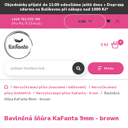
Objednávky přijaté do 11:00 odesíláme ještě dnes • Doprava
zdarma na Balíkovnu při nákupu nad 1000 Kč*
+420 792 370 790
CZK
(Po-Pá, 9-15 hod.)
0
0 Kč
Menu
Nerozčesávací příze (macrame i háčkování)
Nerozčesávací
příze KAFANTA
Nerozčesávací příze KaFanta - 9 mm
Bavlněná
šňůra KaFanta 9mm - brown
Bavlněná šňůra KaFanta 9mm - brown