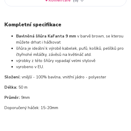
Komentáře
0
Kompletní specifikace
Bavlněná šňůra KaFanta 9 mm
v barvě brown, se kterou
můžete drhat i háčkovat
šňůra je ideální k výrobě kabelek, pufů, košíků, pelíšků pro
čtyřnohé míláčky, závěsů na květináč atd.
výrobky z této šňůry vypadají velmi stylově
vyrobeno v EU.
Složení:
vnější - 100% bavlna, vnitřní jádro - polyester
Délka:
50 m
Průměr:
9mm
Doporučený háček: 15-20mm