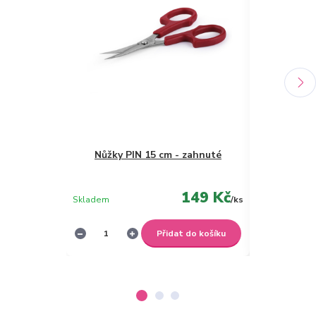
Nůžky PIN 15 cm - zahnuté
Sušen
149 Kč
Skladem
/
ks
Není skladem
Přidat do košíku