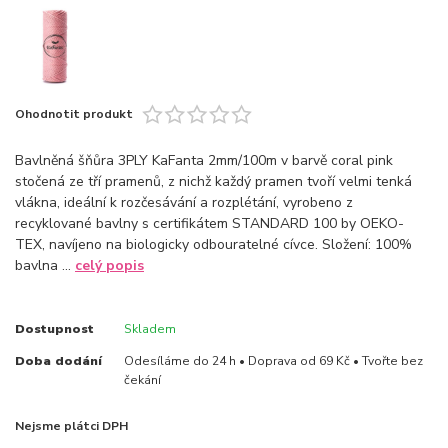
Ohodnotit produkt
Bavlněná šňůra 3PLY KaFanta 2mm/100m v barvě coral pink
stočená ze tří pramenů, z nichž každý pramen tvoří velmi tenká
vlákna, ideální k rozčesávání a rozplétání, vyrobeno z
recyklované bavlny s certifikátem STANDARD 100 by OEKO-
TEX, navíjeno na biologicky odbouratelné cívce. Složení: 100%
bavlna ...
celý popis
Dostupnost
Skladem
Doba dodání
Odesíláme do 24 h • Doprava od 69 Kč • Tvořte bez
čekání
Nejsme plátci DPH