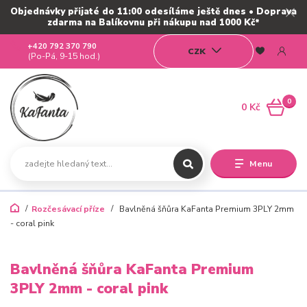
Objednávky přijaté do 11:00 odesíláme ještě dnes • Doprava
zdarma na Balíkovnu při nákupu nad 1000 Kč*
+420 792 370 790
CZK
(Po-Pá, 9-15 hod.)
0
0 Kč
Menu
Rozčesávací příze
Bavlněná šňůra KaFanta Premium 3PLY 2mm
- coral pink
Bavlněná šňůra KaFanta Premium
3PLY 2mm - coral pink