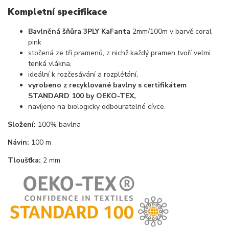
Kompletní specifikace
Bavlněná šňůra 3PLY KaFanta
2mm/100m v barvě coral
pink
stočená ze tří pramenů, z nichž každý pramen tvoří velmi
tenká vlákna,
ideální k rozčesávání a rozplétání,
vyrobeno z recyklované bavlny s certifikátem
STANDARD 100 by OEKO-TEX,
navíjeno na biologicky odbouratelné cívce.
Složení:
100% bavlna
Návin:
100 m
Tloušťka:
2 mm