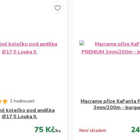
Macrame příze KaFanta
1 hodnocení
3mm/200m - burgu
né kolečko pod andílka
Ø17,5 Louka II.
75 Kč
24
Není skladem
/
ks