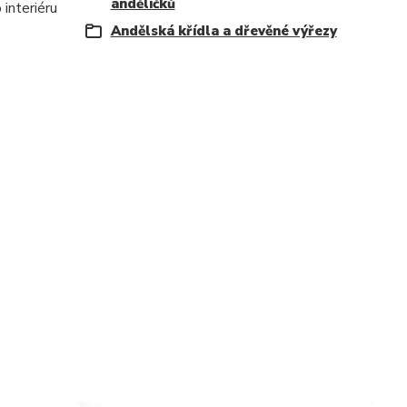
andělíčků
interiéru
Andělská křídla a dřevěné výřezy