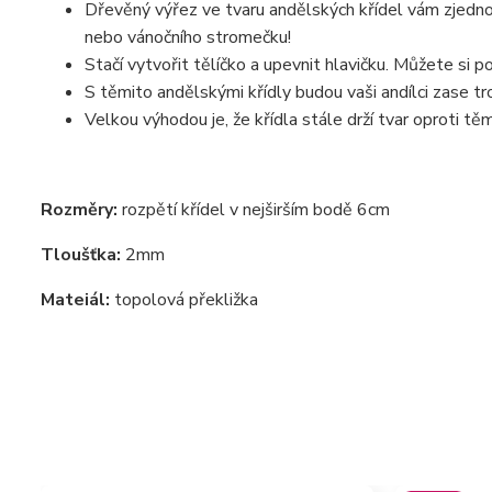
Dřevěný výřez ve tvaru andělských křídel vám zjedno
nebo vánočního stromečku!
Stačí vytvořit tělíčko a upevnit hlavičku. Můžete si 
S těmito andělskými křídly budou vaši andílci zase troc
Velkou výhodou je, že křídla stále drží tvar oproti tě
Rozměry:
rozpětí křídel v nejširším bodě 6cm
Tloušťka:
2mm
Mateiál:
topolová překližka