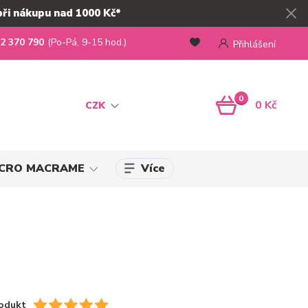
při nákupu nad 1000 Kč*
2 370 790
(Po-Pá, 9-15 hod.)
Přihlášení
0
0 Kč
CZK
Více
MICRO MACRAME
odukt