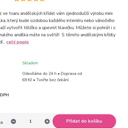
 ve tvaru andělských křídel vám zjednodušší výrobu mini
ka, který bude ozdobou každého interiéru nebo vánočního
čí vytvořit tělíčko a upevnit hlavičku. Můžete si pohrát i s
nalého andílka máte na světě! S těmito andělskými křídly
í...
celý popis
Skladem
Odesíláme do 24 h • Doprava od
69 Kč • Tvořte bez čekání
i DPH
Přidat do košíku
ks