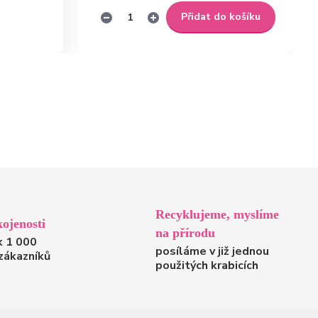
Přidat do košíku
Recyklujeme, myslíme
ojenosti
na přírodu
k 1 000
posíláme v již jednou
zákazníků
použitých krabicích