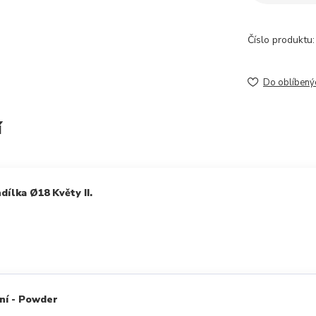
Číslo produktu:
Do oblíbený
í
ílka Ø18 Květy II.
ní - Powder