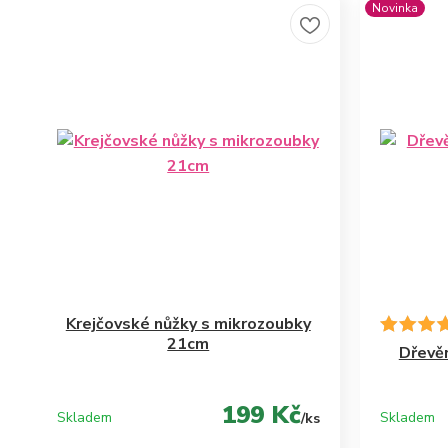
Novinka
Krejčovské nůžky s mikrozoubky
21cm
Dřevě
199 Kč
Skladem
Skladem
/
ks