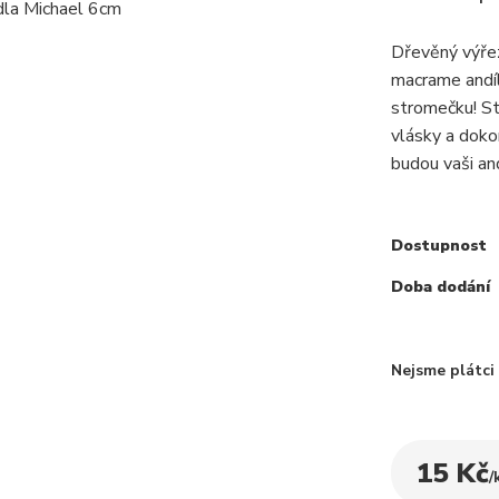
Dřevěný výřez
macrame andíl
stromečku! Sta
vlásky a doko
budou vaši and
Dostupnost
Doba dodání
Nejsme plátc
15 Kč
/