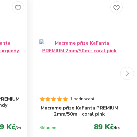
 PREMIUM
1 hodnocení
ndy
Macrame příze KaFanta PREMIUM
2mm/50m - coral pink
9 Kč
89 Kč
Skladem
/
ks
/
ks