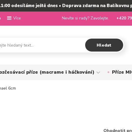
11:00 odesíláme ještě dnes • Doprava zdarma na Balíkovnu 
a
Nevíte si rady? Zavolejte.
+420 79
Více
Hledat
ozčesávací příze (macrame i háčkování)
Příze 
hael 6cm
Ohodnotit pr