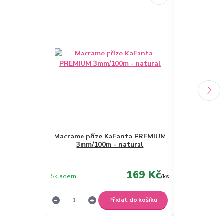
Macrame příze KaFanta PREMIUM
Macrame p
3mm/100m - natural
5mm/100
169 Kč
Skladem
/
ks
Skladem
Přidat do košíku