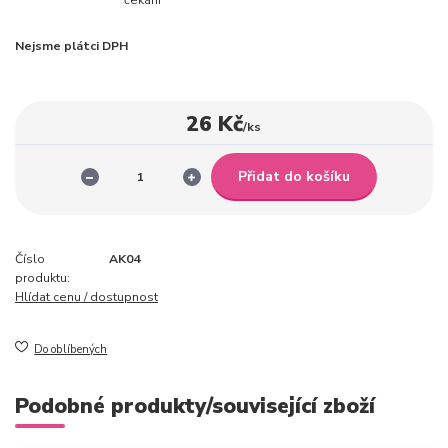
Nejsme plátci DPH
26 Kč
/
ks
Přidat do košíku
Číslo
AK04
produktu:
Hlídat cenu / dostupnost
Do oblíbených
Podobné produkty/související zboží