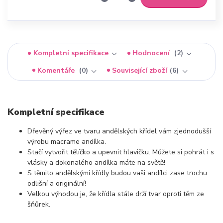
Kompletní specifikace
Hodnocení
2
Komentáře
0
Související zboží
6
Kompletní specifikace
Dřevěný výřez ve tvaru andělských křídel vám zjednodušší
výrobu macrame andílka.
Stačí vytvořit tělíčko a upevnit hlavičku. Můžete si pohrát i s
vlásky a dokonalého andílka máte na světě!
S těmito andělskými křídly budou vaši andílci zase trochu
odlišní a originální!
Velkou výhodou je, že křídla stále drží tvar oproti těm ze
šňůrek.