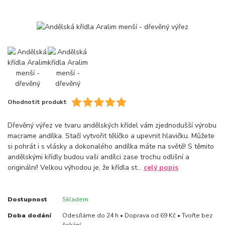
Ohodnotit produkt
Dřevěný výřez ve tvaru andělských křídel vám zjednodušší výrobu
macrame andílka. Stačí vytvořit tělíčko a upevnit hlavičku. Můžete
si pohrát i s vlásky a dokonalého andílka máte na světě! S těmito
andělskými křídly budou vaši andílci zase trochu odlišní a
originální! Velkou výhodou je, že křídla st...
celý popis
Dostupnost
Skladem
Doba dodání
Odesíláme do 24 h • Doprava od 69 Kč • Tvořte bez
čekání