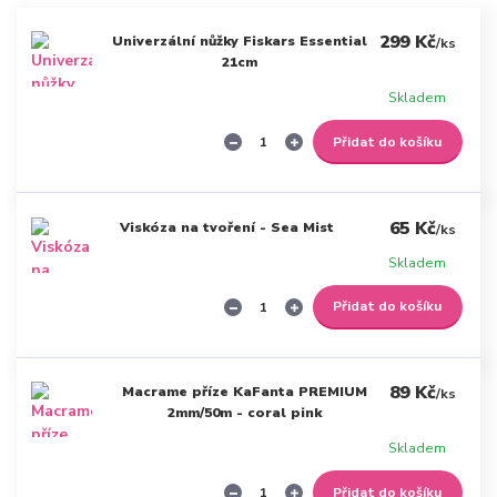
299 Kč
Univerzální nůžky Fiskars Essential
/
ks
21cm
Skladem
Přidat do košíku
65 Kč
Viskóza na tvoření - Sea Mist
/
ks
Skladem
Přidat do košíku
89 Kč
Macrame příze KaFanta PREMIUM
/
ks
2mm/50m - coral pink
Skladem
Přidat do košíku