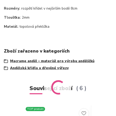
Rozměry:
rozpětí křídel v nejširším bodě 8cm
Tloušťka:
2mm
Mateiál:
topolová překližka
Zboží zařazeno v kategoriích
Macrame anděl – materiál pro výrobu andělíčků
Andělská křídla a dřevěné výřezy
Související zboží
6
TOP produkt