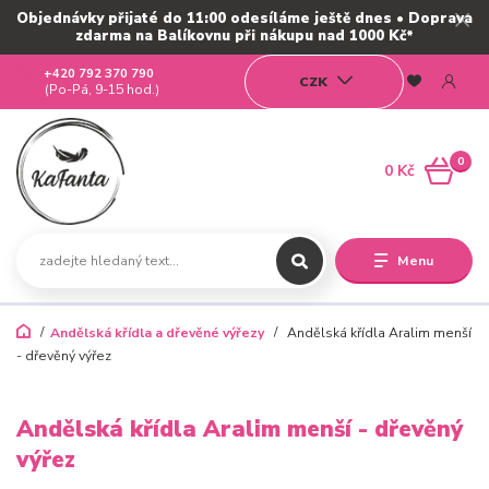
Objednávky přijaté do 11:00 odesíláme ještě dnes • Doprava
zdarma na Balíkovnu při nákupu nad 1000 Kč*
+420 792 370 790
CZK
(Po-Pá, 9-15 hod.)
0
0 Kč
Menu
Andělská křídla a dřevěné výřezy
Andělská křídla Aralim menší
- dřevěný výřez
Andělská křídla Aralim menší - dřevěný
výřez