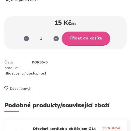
Nejsme plátci DPH
15 Kč
/
ks
Přidat do košíku
Číslo
KOR36-0
produktu:
Hlídat cenu / dostupnost
Do oblíbených
Podobné produkty/související zboží
33 % sleva
Dřevěný korálek s obličejem Ø14