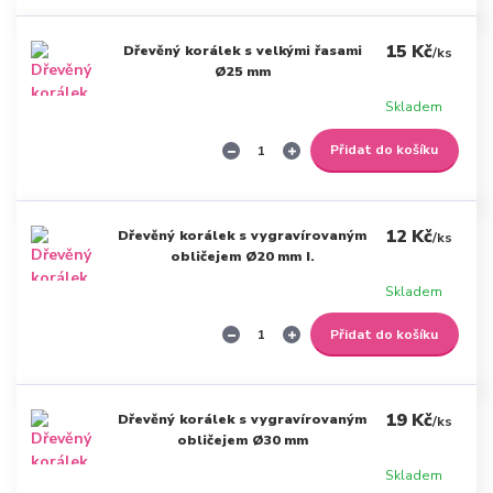
15 Kč
Dřevěný korálek s velkými řasami
/
ks
Ø25 mm
Skladem
Přidat do košíku
12 Kč
Dřevěný korálek s vygravírovaným
/
ks
obličejem Ø20 mm I.
Skladem
Přidat do košíku
19 Kč
Dřevěný korálek s vygravírovaným
/
ks
obličejem Ø30 mm
Skladem