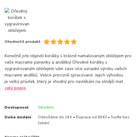
Ohodnotit produkt
Konečně jste objevili korálky s krásně namalovaným obličejem pro
vaše macrame panenky a andělky! Dřevěné korálky s
vygravírovaným obličejem vám zase více usnadní výrobu vašich
macrame andílků. Velice precizně zpracované. Jejich výhodou
je velký průvlek, který je vhodný pro navlékání na silnější mat...
celý popis
Dostupnost
Skladem
Doba dodání
Odesíláme do 24 h • Doprava od 69 Kč • Tvořte bez
čekání