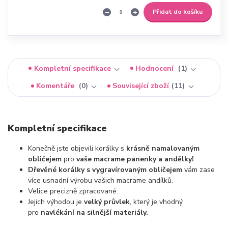
Přidat do košíku
Kompletní specifikace
Hodnocení
1
Komentáře
0
Související zboží
11
Kompletní specifikace
Konečně jste objevili korálky s
krásně namalovaným
obličejem
pro
vaše macrame panenky a andělky!
Dřevěné korálky s vygravírovaným obličejem
vám zase
více usnadní výrobu vašich macrame andílků.
Velice precizně zpracované.
Jejich výhodou je
velký průvlek
, který je vhodný
pro
navlékání na silnější materiály.