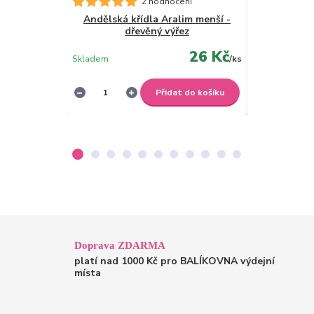
2 hodnocení
Andělská křídla Aralim menší -
Andělská 
dřevěný výřez
d
26 Kč
Skladem
/
ks
Skladem
Přidat do košíku
Doprava ZDARMA
platí nad 1000 Kč pro BALÍKOVNA výdejní
místa