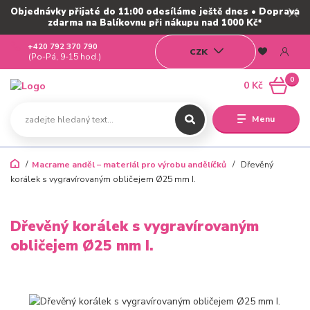
Objednávky přijaté do 11:00 odesíláme ještě dnes • Doprava
zdarma na Balíkovnu při nákupu nad 1000 Kč*
+420 792 370 790
CZK
(Po-Pá, 9-15 hod.)
0
0 Kč
Menu
Macrame anděl – materiál pro výrobu andělíčků
Dřevěný
korálek s vygravírovaným obličejem Ø25 mm I.
Dřevěný korálek s vygravírovaným
obličejem Ø25 mm I.