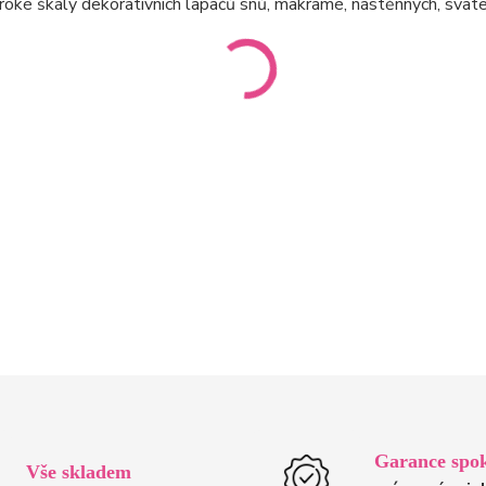
roké škály dekorativních lapačů snů, makramé, nástěnných, svate
Garance spok
Vše skladem