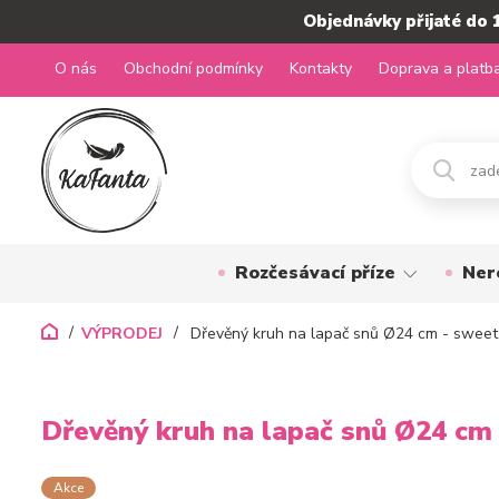
Objednávky přijaté do 
O nás
Obchodní podmínky
Kontakty
Doprava a platb
Rozčesávací příze
Ner
VÝPRODEJ
Dřevěný kruh na lapač snů Ø24 cm - swee
Dřevěný kruh na lapač snů Ø24 cm
Akce