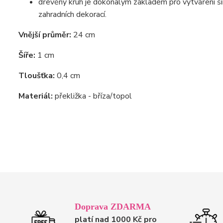
dřevěný kruh je dokonalým základem pro vytváření ši
zahradních dekorací.
Vnější průměr:
24 cm
Šíře:
1 cm
Tloušťka:
0,4 cm
Materiál:
překližka - bříza/topol
Doprava ZDARMA
platí nad 1000 Kč pro