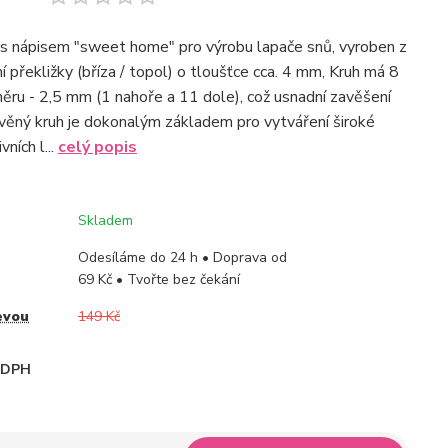
s nápisem "sweet home" pro výrobu lapače snů, vyroben z
í překližky (bříza / topol) o tloušťce cca. 4 mm, Kruh má 8
ěru - 2,5 mm (1 nahoře a 11 dole), což usnadní zavěšení
věný kruh je dokonalým základem pro vytváření široké
ních l...
celý popis
Skladem
Odesíláme do 24 h • Doprava od
69 Kč • Tvořte bez čekání
evou
149 Kč
i DPH