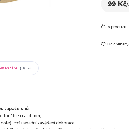
99 Kč
/
Číslo produktu:
Do oblíbený
omentáře
0
u lapače snů,
o tloušťce cca. 4 mm,
dole), což usnadní zavěšení dekorace,