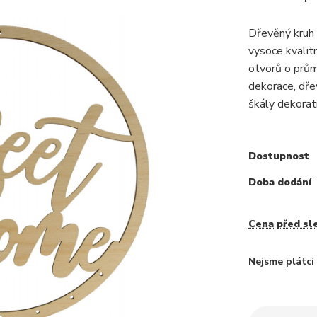
Dřevěný kruh 
vysoce kvalitn
otvorů o prům
dekorace, dře
škály dekorativ
Dostupnost
Doba dodání
Cena před sl
Nejsme plátc