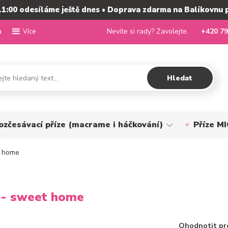
11:00 odesíláme ještě dnes • Doprava zdarma na Balíkovnu 
a
Nevíte si rady? Zavolejte.
+420 79
Více
Hledat
ozčesávací příze (macrame i háčkování)
Příze 
t home
 - sweet home
Ohodnotit pr