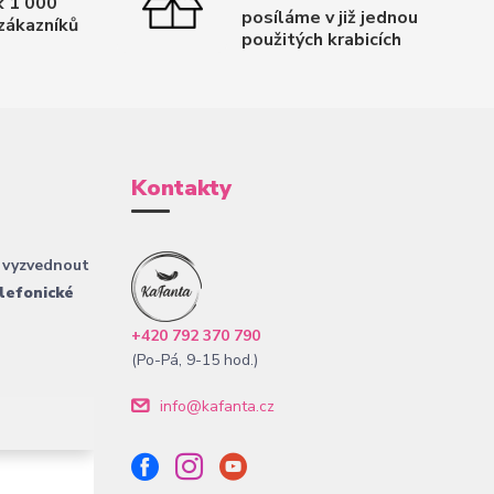
k 1 000
posíláme v již jednou
zákazníků
použitých krabicích
Kontakty
 vyzvednout
lefonické
+420 792 370 790
(Po-Pá, 9-15 hod.)
info@kafanta.cz