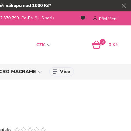
při nákupu nad 1000 Kč*
2 370 790
(Po-Pá, 9-15 hod.)
Přihlášení
0
0 Kč
CZK
Více
MICRO MACRAME
odukt