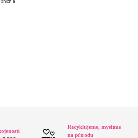
bních a
Recyklujeme, myslíme
ojenosti
na přírodu