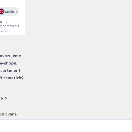
rovozujeme
 e-shopu.
 sortiment
áš tematický
l pro
voskované