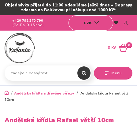
Objednávky přijaté do 11:00 odesíláme ještě dnes • Doprava
zdarma na Balíkovnu při nákupu nad 1000 Kč*
+420 792 370 790
CZK
(Po-Pá, 9-15 hod.)
0
0 Kč
Menu
Andělská křídla a dřevěné výřezy
Andělská křídla Rafael větší
10cm
Andělská křídla Rafael větší 10cm