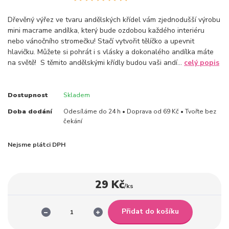
Dřevěný výřez ve tvaru andělských křídel vám zjednodušší výrobu
mini macrame andílka, který bude ozdobou každého interiéru
nebo vánočního stromečku! Stačí vytvořit tělíčko a upevnit
hlavičku. Můžete si pohrát i s vlásky a dokonalého andílka máte
na světě! S těmito andělskými křídly budou vaši andí...
celý popis
Dostupnost
Skladem
Doba dodání
Odesíláme do 24 h • Doprava od 69 Kč • Tvořte bez
čekání
Nejsme plátci DPH
29 Kč
/
ks
Přidat do košíku