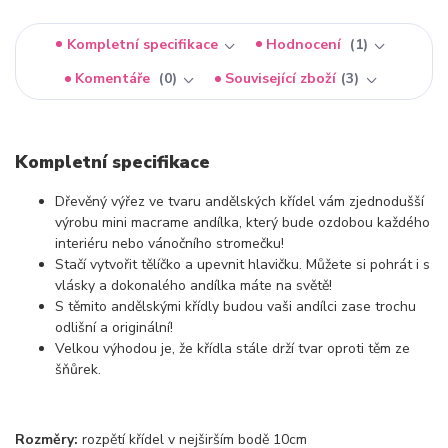
Kompletní specifikace
Hodnocení
1
Komentáře
0
Související zboží
3
Kompletní specifikace
Dřevěný výřez ve tvaru andělských křídel vám zjednodušší
výrobu mini macrame andílka, který bude ozdobou každého
interiéru nebo vánočního stromečku!
Stačí vytvořit tělíčko a upevnit hlavičku. Můžete si pohrát i s
vlásky a dokonalého andílka máte na světě!
S těmito andělskými křídly budou vaši andílci zase trochu
odlišní a originální!
Velkou výhodou je, že křídla stále drží tvar oproti těm ze
šňůrek.
Rozměry:
rozpětí křídel v nejširším bodě 10cm