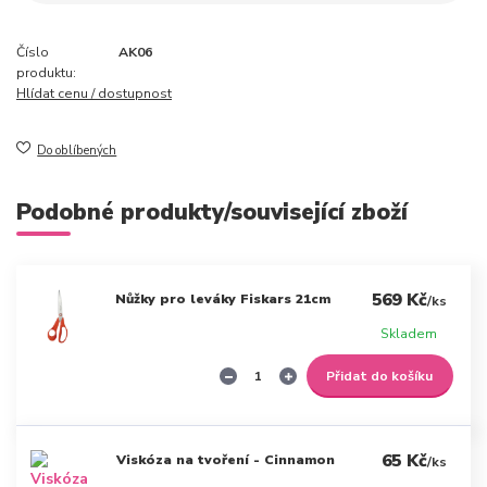
Číslo
AK06
produktu:
Hlídat cenu / dostupnost
Do oblíbených
Podobné produkty/související zboží
569 Kč
Nůžky pro leváky Fiskars 21cm
/
ks
Skladem
Přidat do košíku
65 Kč
Viskóza na tvoření - Cinnamon
/
ks