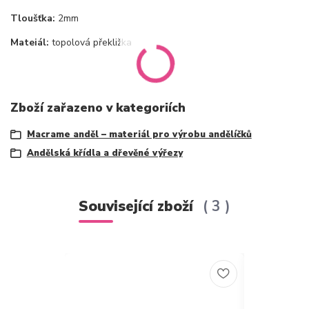
Tloušťka:
2mm
Mateiál:
topolová překližka
Zboží zařazeno v kategoriích
Macrame anděl – materiál pro výrobu andělíčků
Andělská křídla a dřevěné výřezy
Související zboží
3