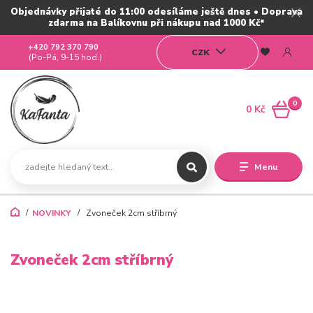
Objednávky přijaté do 11:00 odesíláme ještě dnes • Doprava
zdarma na Balíkovnu při nákupu nad 1000 Kč*
+420 792 370 790
CZK
(Po-Pá, 9-15 hod.)
0
0 Kč
Menu
NOVINKY
Zvoneček 2cm stříbrný
Zvoneček 2cm stříbrný