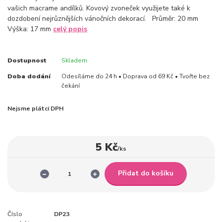
vašich macrame andílků. Kovový zvoneček využijete také k
dozdobení nejrůznějších vánočních dekorací. Průměr: 20 mm
Výška: 17 mm
celý popis
Dostupnost
Skladem
Doba dodání
Odesíláme do 24 h • Doprava od 69 Kč • Tvořte bez
čekání
Nejsme plátci DPH
5 Kč
/
ks
Přidat do košíku
Číslo
DP23