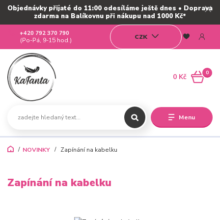
Objednávky přijaté do 11:00 odesíláme ještě dnes • Doprava
zdarma na Balíkovnu při nákupu nad 1000 Kč*
+420 792 370 790
CZK
(Po-Pá, 9-15 hod.)
0
0 Kč
Menu
NOVINKY
Zapínání na kabelku
Zapínání na kabelku