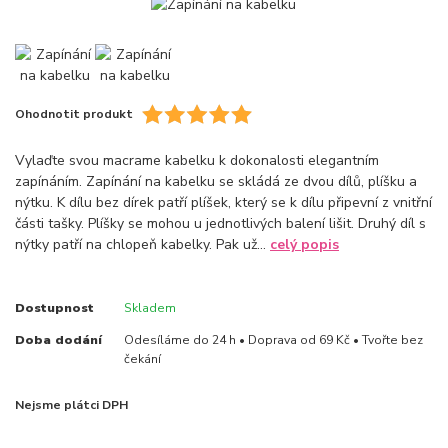
Ohodnotit produkt
Vylaďte svou macrame kabelku k dokonalosti elegantním
zapínáním. Zapínání na kabelku se skládá ze dvou dílů, plíšku a
nýtku. K dílu bez dírek patří plíšek, který se k dílu připevní z vnitřní
části tašky. Plíšky se mohou u jednotlivých balení lišit. Druhý díl s
nýtky patří na chlopeň kabelky. Pak už...
celý popis
Dostupnost
Skladem
Doba dodání
Odesíláme do 24 h • Doprava od 69 Kč • Tvořte bez
čekání
Nejsme plátci DPH