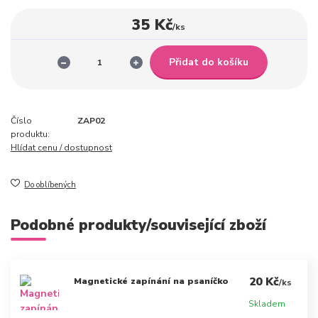
35 Kč
/
ks
Přidat do košíku
Číslo
ZAP02
produktu:
Hlídat cenu / dostupnost
Do oblíbených
Podobné produkty/související zboží
20 Kč
Magnetické zapínání na psaníčko
/
ks
Skladem