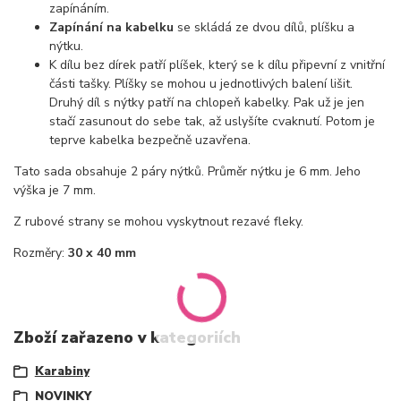
zapínáním.
Zapínání na kabelku
se skládá ze dvou dílů, plíšku a
nýtku.
K dílu bez dírek patří plíšek, který se k dílu připevní z vnitřní
části tašky. Plíšky se mohou u jednotlivých balení lišit.
Druhý díl s nýtky patří na chlopeň kabelky. Pak už je jen
stačí zasunout do sebe tak, až uslyšíte cvaknutí. Potom je
teprve kabelka bezpečně uzavřena.
Tato sada obsahuje 2 páry nýtků. Průměr nýtku je 6 mm. Jeho
výška je 7 mm.
Z rubové strany se mohou vyskytnout rezavé fleky.
Rozměry:
30 x 40 mm
Zboží zařazeno v kategoriích
Karabiny
NOVINKY