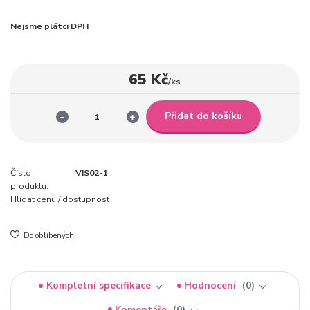
Nejsme plátci DPH
65 Kč
/
ks
Přidat do košíku
Číslo
VIS02-1
produktu:
Hlídat cenu / dostupnost
Do oblíbených
Kompletní specifikace
Hodnocení
0
Komentáře
0