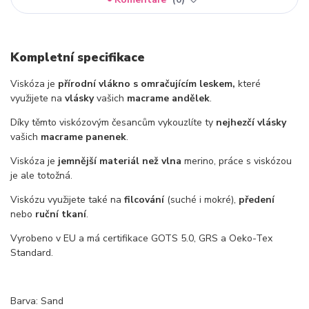
Kompletní specifikace
Viskóza je
přírodní vlákno s omračujícím leskem,
které
využijete na
vlásky
vašich
macrame andělek
.
Díky těmto viskózovým česancům vykouzlíte ty
nejhezčí vlásky
vašich
macrame panenek
.
Viskóza je
jemnější materiál než vlna
merino, práce s viskózou
je ale totožná.
Viskózu využijete také na
filcování
(suché i mokré),
předení
nebo
ruční tkaní
.
Vyrobeno v EU a má certifikace GOTS 5.0, GRS a Oeko-Tex
Standard.
Barva: Sand