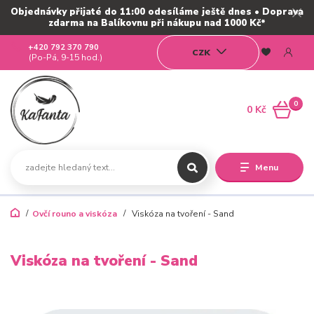
Objednávky přijaté do 11:00 odesíláme ještě dnes • Doprava
zdarma na Balíkovnu při nákupu nad 1000 Kč*
+420 792 370 790
CZK
(Po-Pá, 9-15 hod.)
0
0 Kč
Menu
Ovčí rouno a viskóza
Viskóza na tvoření - Sand
Viskóza na tvoření - Sand