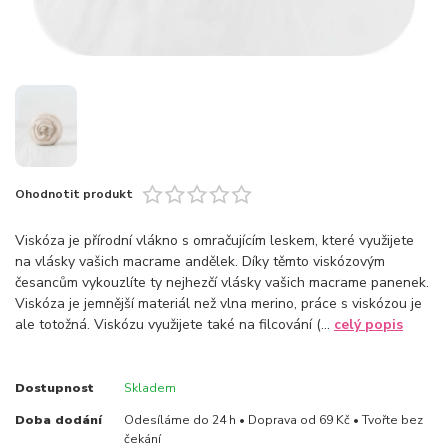
Ohodnotit produkt
Viskóza je přírodní vlákno s omračujícím leskem, které využijete
na vlásky vašich macrame andělek. Díky těmto viskózovým
česancům vykouzlíte ty nejhezčí vlásky vašich macrame panenek.
Viskóza je jemnější materiál než vlna merino, práce s viskózou je
ale totožná. Viskózu využijete také na filcování (...
celý popis
Dostupnost
Skladem
Doba dodání
Odesíláme do 24 h • Doprava od 69 Kč • Tvořte bez
čekání