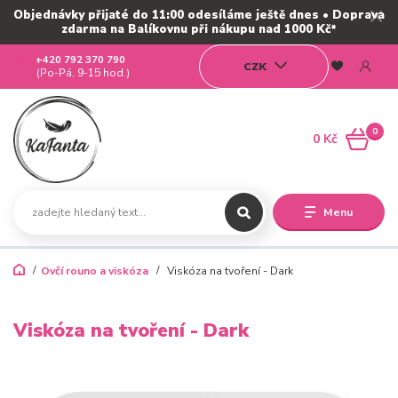
Objednávky přijaté do 11:00 odesíláme ještě dnes • Doprava
zdarma na Balíkovnu při nákupu nad 1000 Kč*
+420 792 370 790
CZK
(Po-Pá, 9-15 hod.)
0
0 Kč
Menu
Ovčí rouno a viskóza
Viskóza na tvoření - Dark
Viskóza na tvoření - Dark