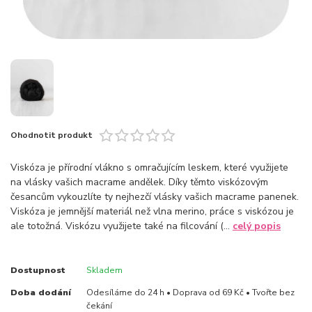
Ohodnotit produkt
Viskóza je přírodní vlákno s omračujícím leskem, které využijete
na vlásky vašich macrame andělek. Díky těmto viskózovým
česancům vykouzlíte ty nejhezčí vlásky vašich macrame panenek.
Viskóza je jemnější materiál než vlna merino, práce s viskózou je
ale totožná. Viskózu využijete také na filcování (...
celý popis
Dostupnost
Skladem
Doba dodání
Odesíláme do 24 h • Doprava od 69 Kč • Tvořte bez
čekání