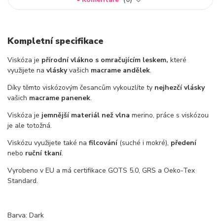
Kompletní specifikace
Viskóza je
přírodní vlákno s omračujícím leskem,
které
využijete na
vlásky
vašich
macrame andělek
.
Díky těmto viskózovým česancům vykouzlíte ty
nejhezčí vlásky
vašich
macrame panenek
.
Viskóza je
jemnější materiál než vlna
merino, práce s viskózou
je ale totožná.
Viskózu využijete také na
filcování
(suché i mokré),
předení
nebo
ruční tkaní
.
Vyrobeno v EU a má certifikace GOTS 5.0, GRS a Oeko-Tex
Standard.
Barva: Dark