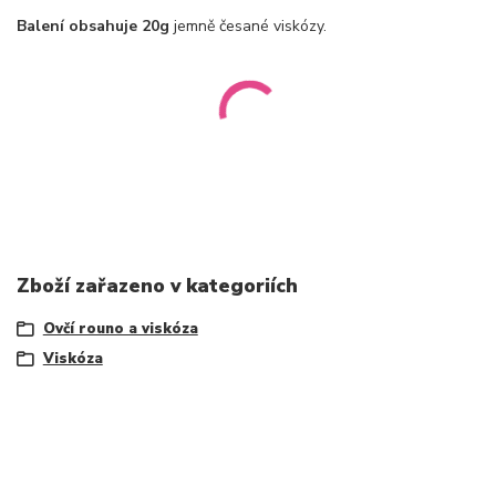
Balení obsahuje 20g
jemně česané viskózy.
Zboží zařazeno v kategoriích
Ovčí rouno a viskóza
Viskóza