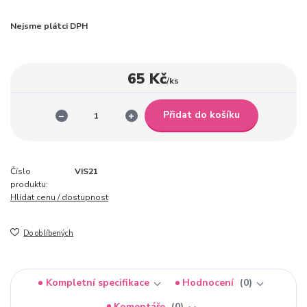
Nejsme plátci DPH
65 Kč
/
ks
Přidat do košíku
Číslo
VIS21
produktu:
Hlídat cenu / dostupnost
Do oblíbených
Kompletní specifikace
Hodnocení
0
Komentáře
0