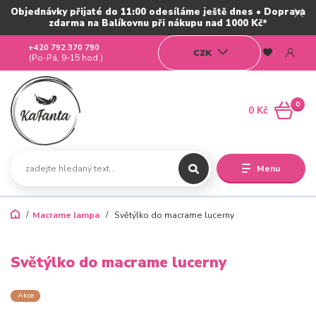
Objednávky přijaté do 11:00 odesíláme ještě dnes • Doprava
zdarma na Balíkovnu při nákupu nad 1000 Kč*
+420 792 370 790
CZK
(Po-Pá, 9-15 hod.)
0
0 Kč
Menu
Macrame lampa
Světýlko do macrame lucerny
Světýlko do macrame lucerny
Akce