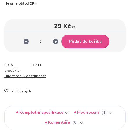
Nejsme plátci DPH
29 Kč
/
ks
Přidat do košíku
Číslo
DP00
produktu:
Hlídat cenu / dostupnost
Do oblíbených
Kompletní specifikace
Hodnocení
1
Komentáře
0