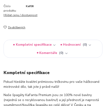
Číslo
Kaf06
produktu:
Hlídat cenu / dostupnost
Do oblíbených
Kompletní specifikace
Hodnocení
0
Komentáře
0
Kompletní specifikace
Pokud hledáte kvalitní prémiovou tričkovinu pro vaše háčkované
mistrovské dílo, tak jste ji právě našli!
Naše špagáty KaFanta Premium jsou ze 100% nové bavlny
(nejedná se o recyklovanou bavlnu!) a její předností je naprostá
souměrnost/tloušťka špagátu po celé délce! V Česku a na