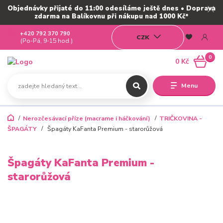
Objednávky přijaté do 11:00 odesíláme ještě dnes • Doprava
zdarma na Balíkovnu při nákupu nad 1000 Kč*
+420 792 370 790
CZK
(Po-Pá, 9-15 hod.)
0
0 Kč
Menu
Nerozčesávací příze (macrame i háčkování)
TRIČKOVINA -
ŠPAGÁTY
Špagáty KaFanta Premium - starorůžová
Špagáty KaFanta Premium -
starorůžová