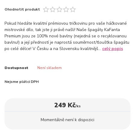
Ohodnotit produkt
Pokud hledáte kvalitní prémiovou tričkovinu pro vaše háčkované
mistrovské dílo, tak jste ji právě našli! Naše špagáty KaFanta
Premium jsou ze 100% nové bavlny (nejedná se o recyklovanou
bavlnu!) a její předností je naprostá souměrnost/tloušťka špagátu
po celé délce! V Česku a na Slovensku kvalitnějš...
celý popis
Dostupnost
Není skladem
Nejsme plátci DPH
249 Kč
/
ks
Momentálně není k dispozici