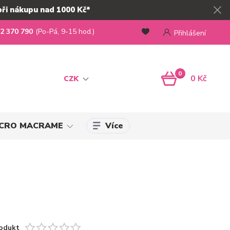
při nákupu nad 1000 Kč*
2 370 790
(Po-Pá, 9-15 hod.)
Přihlášení
0
0 Kč
CZK
Více
MICRO MACRAME
odukt