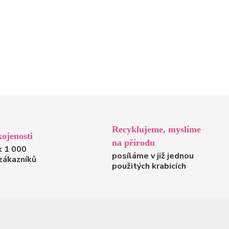
Recyklujeme, myslíme
ojenosti
na přírodu
k 1 000
posíláme v již jednou
zákazníků
použitých krabicích