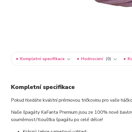
Kompletní specifikace
Hodnocení
0
K
Kompletní specifikace
Pokud hledáte kvalitní prémiovou tričkovinu pro vaše háčkova
Naše špagáty KaFanta Premium jsou ze 100% nové bavlny (n
souměrnost/tloušťka špagátu po celé délce!
Krásný, lehce sametový vzhled.