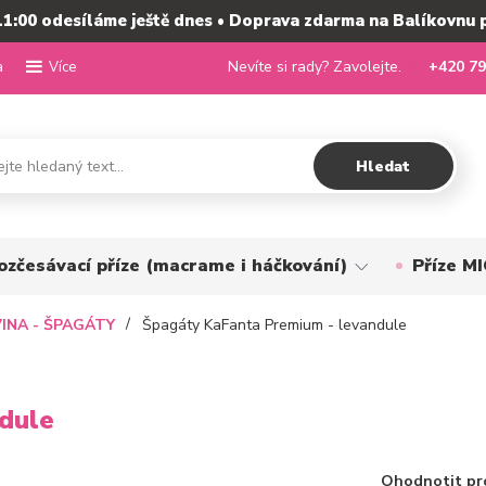
11:00 odesíláme ještě dnes • Doprava zdarma na Balíkovnu 
a
Nevíte si rady? Zavolejte.
+420 79
Více
Hledat
ozčesávací příze (macrame i háčkování)
Příze 
INA - ŠPAGÁTY
Špagáty KaFanta Premium - levandule
dule
Ohodnotit pr