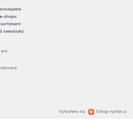
rovozujeme
 e-shopu.
 sortiment
áš tematický
l pro
voskované
Vytvořeno na
Eshop-rychle.cz