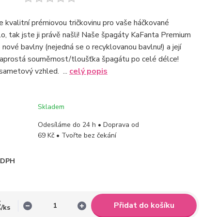
 kvalitní prémiovou tričkovinu pro vaše háčkované
lo, tak jste ji právě našli! Naše špagáty KaFanta Premium
nové bavlny (nejedná se o recyklovanou bavlnu!) a její
naprostá souměrnost/tloušťka špagátu po celé délce!
 sametový vzhled. ...
celý popis
Skladem
Odesíláme do 24 h • Doprava od
69 Kč • Tvořte bez čekání
i DPH
č
Přidat do košíku
/
ks