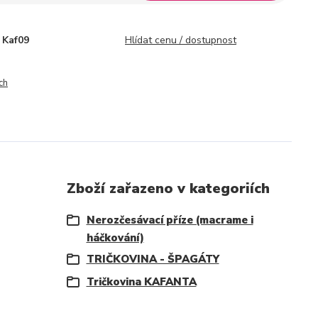
Kaf09
Hlídat cenu / dostupnost
ch
Zboží zařazeno v kategoriích
Nerozčesávací příze (macrame i
háčkování)
TRIČKOVINA - ŠPAGÁTY
Tričkovina KAFANTA