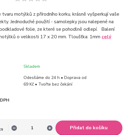
tvaru motýlků z přírodního korku, krásně vyšperkují vaše
kty. Jednoduché použití - samolepky jsou nalepené na
podkladové folie, ze které se pohodlně odlepí. Balení
motýlků o velikosti 17 x 20 mm. Tloušťka: 1mm
celý
Skladem
Odesíláme do 24 h • Doprava od
69 Kč • Tvořte bez čekání
i DPH
Přidat do košíku
ks