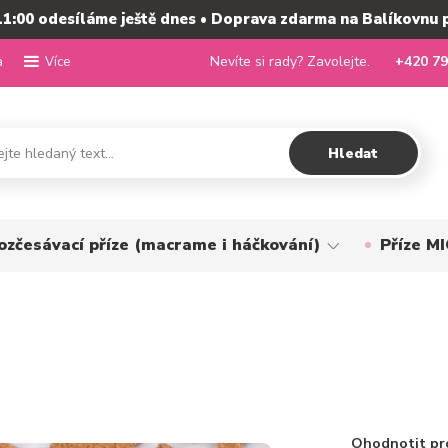
11:00 odesíláme ještě dnes • Doprava zdarma na Balíkovnu 
a
Nevíte si rady? Zavolejte.
+420 79
Více
Hledat
ozčesávací příze (macrame i háčkování)
Příze 
Ohodnotit pr