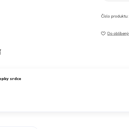
Číslo produktu:
Do oblíbený
í
epky srdce