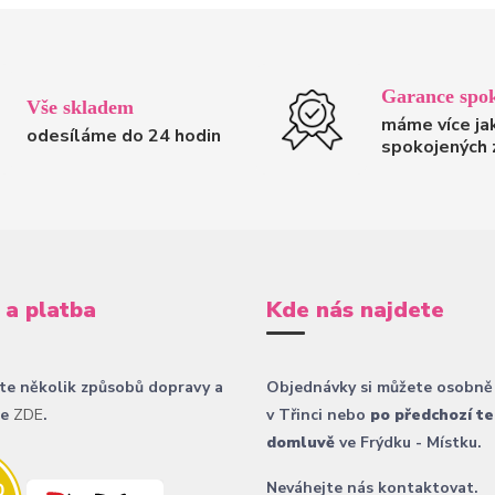
Garance spok
Vše skladem
máme více ja
odesíláme do 24 hodin
spokojených 
 a platba
Kde nás najdete
te několik způsobů dopravy a
Objednávky si můžete osobně
ce
ZDE
.
v Třinci nebo
po předchozí te
domluvě
ve Frýdku - Místku.
Neváhejte nás kontaktovat.