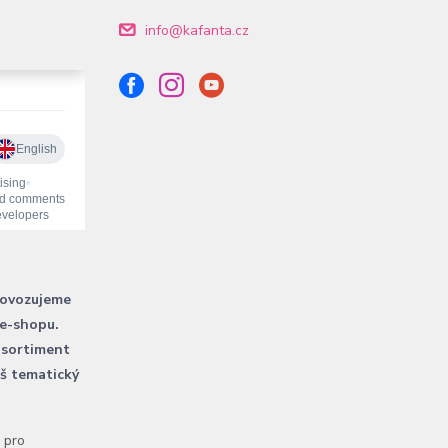
info@kafanta.cz
rovozujeme
 e-shopu.
 sortiment
áš tematický
l pro