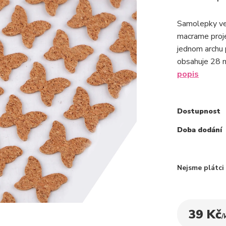
Samolepky ve 
macrame proje
jednom archu 
obsahuje 28 
popis
Dostupnost
Doba dodání
Nejsme plátc
39 Kč
/