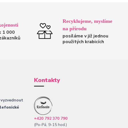
Recyklujeme, myslíme
ojenosti
na přírodu
k 1 000
posíláme v již jednou
zákazníků
použitých krabicích
Kontakty
 vyzvednout
lefonické
+420 792 370 790
(Po-Pá, 9-15 hod.)