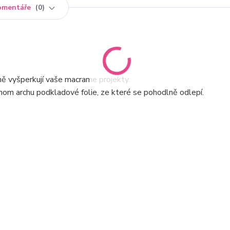
omentáře
0
ně vyšperkují vaše macrame projekty.
nom archu podkladové folie, ze které se pohodlně odlepí.