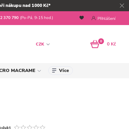
při nákupu nad 1000 Kč*
2 370 790
(Po-Pá, 9-15 hod.)
Přihlášení
0
0 Kč
CZK
Více
MICRO MACRAME
odukt