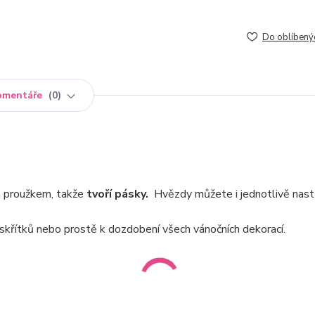
Do oblíbený
omentáře
0
m proužkem, takže
tvoří pásky.
Hvězdy můžete i jednotlivě nastř
skřítků nebo prostě k dozdobení všech vánočních dekorací.