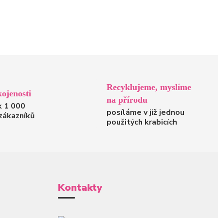
Recyklujeme, myslíme
ojenosti
na přírodu
k 1 000
posíláme v již jednou
zákazníků
použitých krabicích
Kontakty