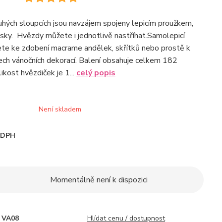
hých sloupcích jsou navzájem spojeny lepicím proužkem,
ásky. Hvězdy můžete i jednotlivě nastříhat.Samolepicí
ete ke zdobení macrame andělek, skřítků nebo prostě k
ch vánočních dekorací. Balení obsahuje celkem 182
ikost hvězdiček je 1...
celý popis
Není skladem
i DPH
Momentálně není k dispozici
VA08
Hlídat cenu / dostupnost