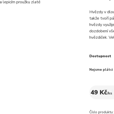
Hvězdy v dlou
takže tvoří p
hvězdy využij
dozdobení vše
hvězdiček. Vel
Dostupnost
Nejsme plátc
49 Kč
/
ks
Číslo produktu: