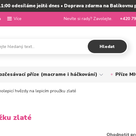
11:00 odesíláme ještě dnes • Doprava zdarma na Balíkovnu 
a
Nevíte si rady? Zavolejte.
+420 79
Více
Hledat
ozčesávací příze (macrame i háčkování)
Příze 
lepicí hvězdy na lepicím proužku zlaté
žku zlaté
Ohodnotit pr