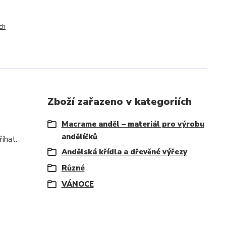
ch
Zboží zařazeno v kategoriích
Macrame anděl – materiál pro výrobu
andělíčků
íhat.
Andělská křídla a dřevěné výřezy
Různé
VÁNOCE