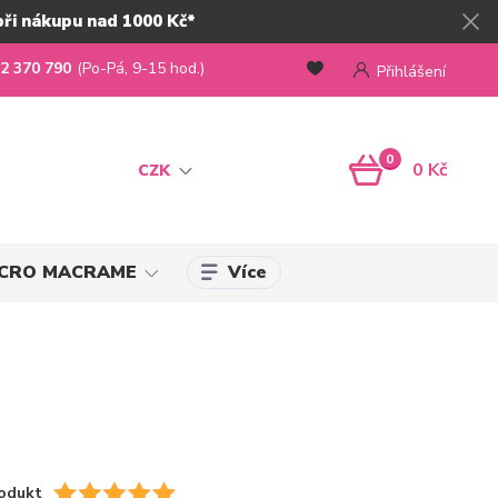
při nákupu nad 1000 Kč*
2 370 790
(Po-Pá, 9-15 hod.)
Přihlášení
0
0 Kč
CZK
Více
MICRO MACRAME
odukt