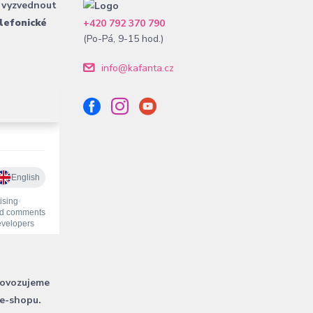
 vyzvednout
lefonické
+420 792 370 790
(Po-Pá, 9-15 hod.)
info@kafanta.cz
rovozujeme
 e-shopu.