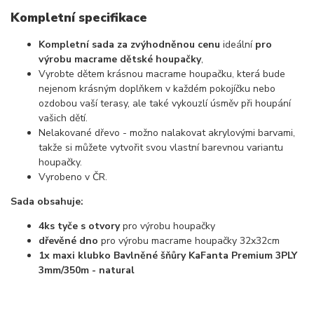
Kompletní specifikace
Kompletní sada za zvýhodněnou cenu
ideální
pro
výrobu macrame dětské houpačky
,
Vyrobte dětem krásnou macrame houpačku, která bude
nejenom krásným doplňkem v každém pokojíčku nebo
ozdobou vaší terasy, ale také vykouzlí úsměv při houpání
vašich dětí.
Nelakované dřevo - možno nalakovat akrylovými barvami,
takže si můžete vytvořit svou vlastní barevnou variantu
houpačky.
Vyrobeno v ČR.
Sada obsahuje:
4ks tyče s otvory
pro výrobu houpačky
dřevěné dno
pro výrobu macrame houpačky 32x32cm
1x maxi klubko Bavlněné šňůry KaFanta Premium 3PLY
3mm/350m - natural