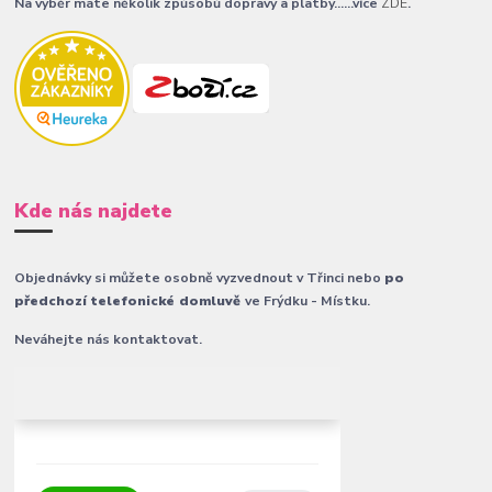
Na výběr máte několik způsobů dopravy a platby......více
ZDE
.
Kde nás najdete
Objednávky si můžete osobně vyzvednout v Třinci nebo
po
předchozí telefonické domluvě
ve Frýdku - Místku.
Neváhejte nás kontaktovat.