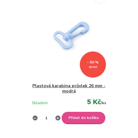
- 50 %
10 Kč
Plastová karabina průvlek 26 mm -
modrá
5 Kč
Skladem
/
ks
Přidat do košíku