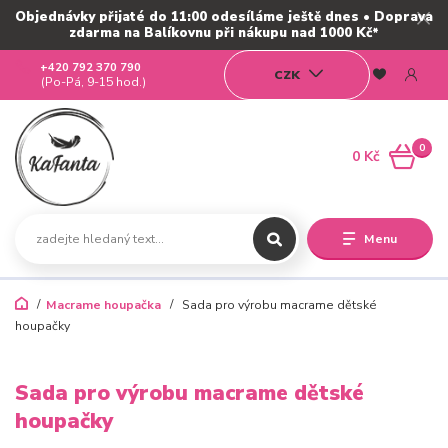
Objednávky přijaté do 11:00 odesíláme ještě dnes • Doprava
zdarma na Balíkovnu při nákupu nad 1000 Kč*
+420 792 370 790
CZK
(Po-Pá, 9-15 hod.)
0
0 Kč
Menu
Macrame houpačka
Sada pro výrobu macrame dětské
houpačky
Sada pro výrobu macrame dětské
houpačky